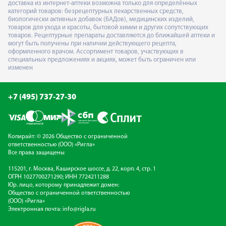
доставка из интернет-аптеки возможна только для определённых
категорий товаров: безрецептурных лекарственных средств,
биологически активных добавок (БАДов), медицинских изделий,
товаров для ухода и красоты, бытовой химии и других сопутствующих
товаров. Рецептурные препараты доставляются до ближайшей аптеки и
могут быть получены при наличии действующего рецепта,
оформленного врачом. Ассортимент товаров, участвующих в
специальных предложениях и акциях, может быть ограничен или
изменен
+7 (495) 737-27-30
Копирайт: © 2026 Общество с ограниченной
ответственностью (ООО) «Ригла»
Все права защищены
115201, г. Москва, Каширское шоссе, д. 22, корп. 4, стр. 1
ОГРН 1027700271290; ИНН 7724211288
Юр. лицо, которому принадлежит домен:
Общество с ограниченной ответственностью
(ООО) «Ригла»
Электронная почта:
info@rigla.ru