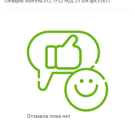
Сигварис Колготы ECL TFS2 М/Д 25 з/м арт.33837
Отзывов пока нет