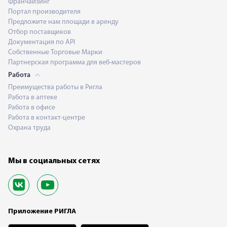
Франчайзинг
Портал производителя
Предложите нам площади в аренду
Отбор поставщиков
Документация по API
Собственные Торговые Марки
Партнерская программа для веб-мастеров
Работа
Преимущества работы в Ригла
Работа в аптеке
Работа в офисе
Работа в контакт-центре
Охрана труда
Мы в социальных сетях
Приложение РИГЛА