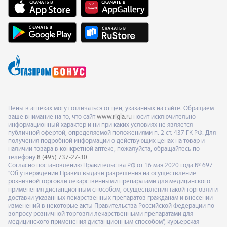
Цены в аптеках могут отличаться от цен, указанных на сайте. Обращаем
ваше внимание на то, что сайт
www.rigla.ru
носит исключительно
информационный характер и ни при каких условиях не является
публичной офертой, определяемой положениями п. 2 ст. 437 ГК РФ. Для
получения подробной информации о действующих ценах на товар и
наличии товара в конкретной аптеке, пожалуйста, обращайтесь по
телефону
8 (495) 737-27-30
Согласно постановлению Правительства РФ от 16 мая 2020 года № 697
"Об утверждении Правил выдачи разрешения на осуществление
розничной торговли лекарственными препаратами для медицинского
применения дистанционным способом, осуществления такой торговли и
доставки указанных лекарственных препаратов гражданам и внесении
изменений в некоторые акты Правительства Российской Федерации по
вопросу розничной торговли лекарственными препаратами для
медицинского применения дистанционным способом", курьерская