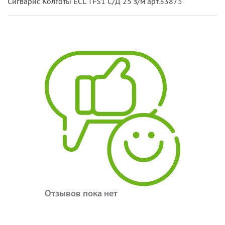
Сигварис Колготы ECL TFS1 С/Д 25 з/м арт.33875
Отзывов пока нет