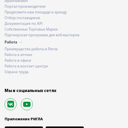
Франчайзинг
Портал производителя
Предложите нам площади в аренду
Отбор поставщиков
Документация по API
Собственные Торговые Марки
Партнерская программа для веб-мастеров
Работа
Преимущества работы в Ригла
Работа в аптеке
Работа в офисе
Работа в контакт-центре
Охрана труда
Мы в социальных сетях
Приложение РИГЛА