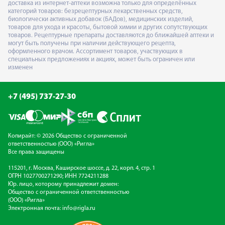
доставка из интернет-аптеки возможна только для определённых
категорий товаров: безрецептурных лекарственных средств,
биологически активных добавок (БАДов), медицинских изделий,
товаров для ухода и красоты, бытовой химии и других сопутствующих
товаров. Рецептурные препараты доставляются до ближайшей аптеки и
могут быть получены при наличии действующего рецепта,
оформленного врачом. Ассортимент товаров, участвующих в
специальных предложениях и акциях, может быть ограничен или
изменен
+7 (495) 737-27-30
Копирайт: © 2026 Общество с ограниченной
ответственностью (ООО) «Ригла»
Все права защищены
115201, г. Москва, Каширское шоссе, д. 22, корп. 4, стр. 1
ОГРН 1027700271290; ИНН 7724211288
Юр. лицо, которому принадлежит домен:
Общество с ограниченной ответственностью
(ООО) «Ригла»
Электронная почта:
info@rigla.ru