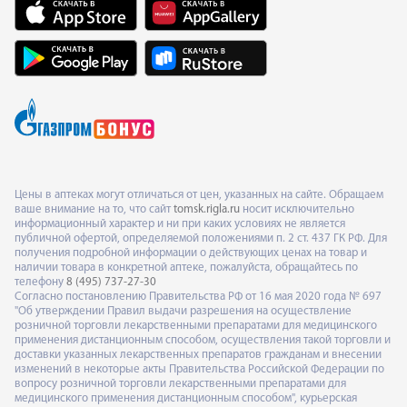
Цены в аптеках могут отличаться от цен, указанных на сайте. Обращаем
ваше внимание на то, что сайт
tomsk.rigla.ru
носит исключительно
информационный характер и ни при каких условиях не является
публичной офертой, определяемой положениями п. 2 ст. 437 ГК РФ. Для
получения подробной информации о действующих ценах на товар и
наличии товара в конкретной аптеке, пожалуйста, обращайтесь по
телефону
8 (495) 737-27-30
Согласно постановлению Правительства РФ от 16 мая 2020 года № 697
"Об утверждении Правил выдачи разрешения на осуществление
розничной торговли лекарственными препаратами для медицинского
применения дистанционным способом, осуществления такой торговли и
доставки указанных лекарственных препаратов гражданам и внесении
изменений в некоторые акты Правительства Российской Федерации по
вопросу розничной торговли лекарственными препаратами для
медицинского применения дистанционным способом", курьерская