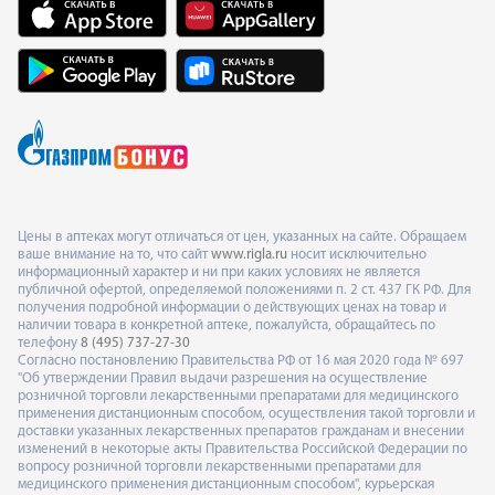
Цены в аптеках могут отличаться от цен, указанных на сайте. Обращаем
ваше внимание на то, что сайт
www.rigla.ru
носит исключительно
информационный характер и ни при каких условиях не является
публичной офертой, определяемой положениями п. 2 ст. 437 ГК РФ. Для
получения подробной информации о действующих ценах на товар и
наличии товара в конкретной аптеке, пожалуйста, обращайтесь по
телефону
8 (495) 737-27-30
Согласно постановлению Правительства РФ от 16 мая 2020 года № 697
"Об утверждении Правил выдачи разрешения на осуществление
розничной торговли лекарственными препаратами для медицинского
применения дистанционным способом, осуществления такой торговли и
доставки указанных лекарственных препаратов гражданам и внесении
изменений в некоторые акты Правительства Российской Федерации по
вопросу розничной торговли лекарственными препаратами для
медицинского применения дистанционным способом", курьерская