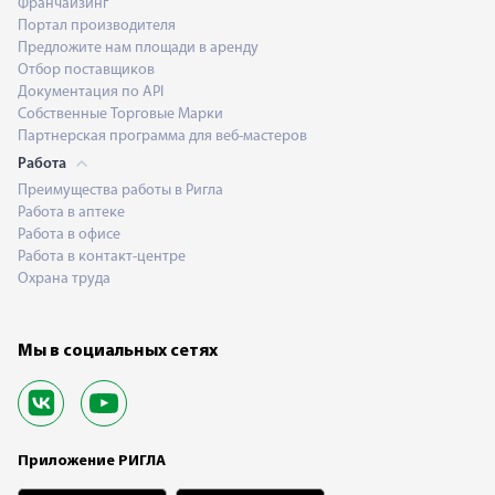
Франчайзинг
Портал производителя
Предложите нам площади в аренду
Отбор поставщиков
Документация по API
Собственные Торговые Марки
Партнерская программа для веб-мастеров
Работа
Преимущества работы в Ригла
Работа в аптеке
Работа в офисе
Работа в контакт-центре
Охрана труда
Мы в социальных сетях
Приложение РИГЛА