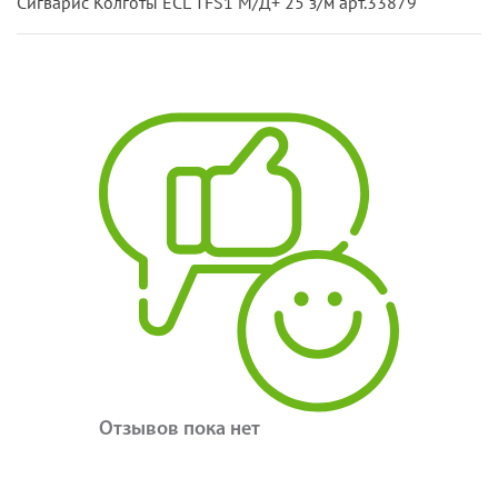
Сигварис Колготы ECL TFS1 М/Д+ 25 з/м арт.33879
Отзывов пока нет