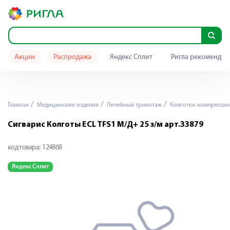
Акции
Распродажа
Яндекс Сплит
Ригла рекомендуе
Главная
Медицинские изделия
Лечебный трикотаж
Колготки компресси
Сигварис Колготы ECL TFS1 М/Д+ 25 з/м арт.33879
код товара:
124868
Яндекс Сплит