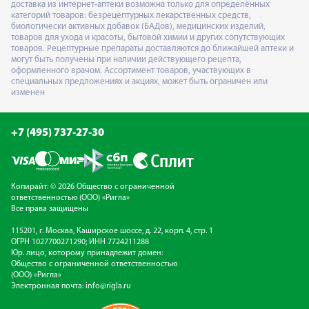
доставка из интернет-аптеки возможна только для определённых
категорий товаров: безрецептурных лекарственных средств,
биологически активных добавок (БАДов), медицинских изделий,
товаров для ухода и красоты, бытовой химии и других сопутствующих
товаров. Рецептурные препараты доставляются до ближайшей аптеки и
могут быть получены при наличии действующего рецепта,
оформленного врачом. Ассортимент товаров, участвующих в
специальных предложениях и акциях, может быть ограничен или
изменен
+7 (495) 737-27-30
Копирайт: © 2026 Общество с ограниченной
ответственностью (ООО) «Ригла»
Все права защищены
115201, г. Москва, Каширское шоссе, д. 22, корп. 4, стр. 1
ОГРН 1027700271290; ИНН 7724211288
Юр. лицо, которому принадлежит домен:
Общество с ограниченной ответственностью
(ООО) «Ригла»
Электронная почта:
info@rigla.ru