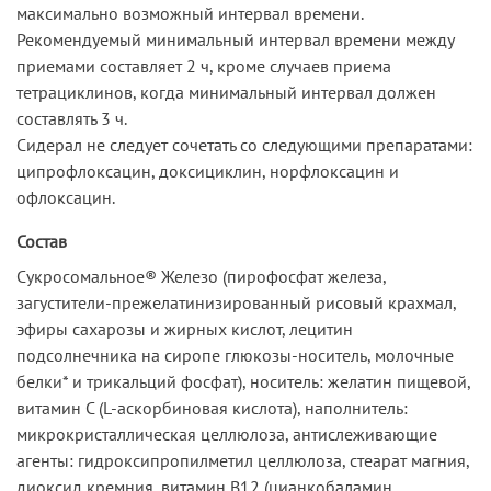
максимально возможный интервал времени.
Рекомендуемый минимальный интервал времени между
приемами составляет 2 ч, кроме случаев приема
тетрациклинов, когда минимальный интервал должен
составлять 3 ч.
Сидерал не следует сочетать со следующими препаратами:
ципрофлоксацин, доксициклин, норфлоксацин и
офлоксацин.
Состав
Сукросомальное® Железо (пирофосфат железа,
загустители-прежелатинизированный рисовый крахмал,
эфиры сахарозы и жирных кислот, лецитин
подсолнечника на сиропе глюкозы-носитель, молочные
белки* и трикальций фосфат), носитель: желатин пищевой,
витамин С (L-аскорбиновая кислота), наполнитель:
микрокристаллическая целлюлоза, антислеживающие
агенты: гидроксипропилметил целлюлоза, стеарат магния,
диоксид кремния, витамин В12 (цианкобаламин,