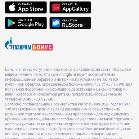
Цены в аптеках могут отличаться от цен, указанных на сайте. Обращаем
ваше внимание на то, что сайт
nn.rigla.ru
носит исключительно
информационный характер и ни при каких условиях не является
публичной офертой, определяемой положениями п. 2 ст. 437 ГК РФ. Для
получения подробной информации о действующих ценах на товар и
наличии товара в конкретной аптеке, пожалуйста, обращайтесь по
телефону
8 (495) 737-27-30
Согласно постановлению Правительства РФ от 16 мая 2020 года № 697
"Об утверждении Правил выдачи разрешения на осуществление
розничной торговли лекарственными препаратами для медицинского
применения дистанционным способом, осуществления такой торговли и
доставки указанных лекарственных препаратов гражданам и внесении
изменений в некоторые акты Правительства Российской Федерации по
вопросу розничной торговли лекарственными препаратами для