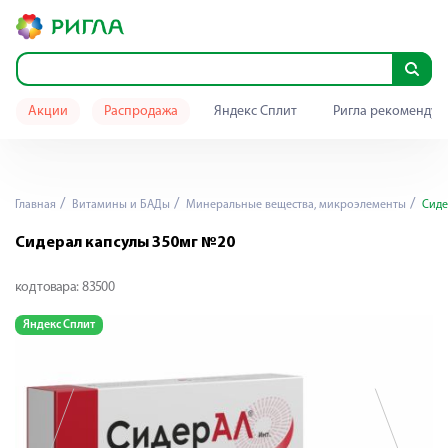
Акции
Распродажа
Яндекс Сплит
Ригла рекомендуе
Главная
Витамины и БАДы
Минеральные вещества, микроэлементы
Сиде
Сидерал капсулы 350мг №20
код товара:
83500
Яндекс Сплит
Я