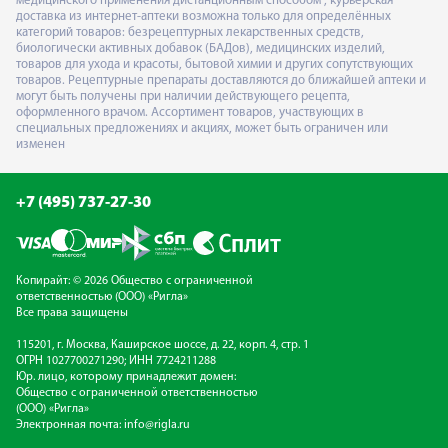
медицинского применения дистанционным способом", курьерская
доставка из интернет-аптеки возможна только для определённых
категорий товаров: безрецептурных лекарственных средств,
биологически активных добавок (БАДов), медицинских изделий,
товаров для ухода и красоты, бытовой химии и других сопутствующих
товаров. Рецептурные препараты доставляются до ближайшей аптеки и
могут быть получены при наличии действующего рецепта,
оформленного врачом. Ассортимент товаров, участвующих в
специальных предложениях и акциях, может быть ограничен или
изменен
+7 (495) 737-27-30
Копирайт: © 2026 Общество с ограниченной
ответственностью (ООО) «Ригла»
Все права защищены
115201, г. Москва, Каширское шоссе, д. 22, корп. 4, стр. 1
ОГРН 1027700271290; ИНН 7724211288
Юр. лицо, которому принадлежит домен:
Общество с ограниченной ответственностью
(ООО) «Ригла»
Электронная почта:
info@rigla.ru