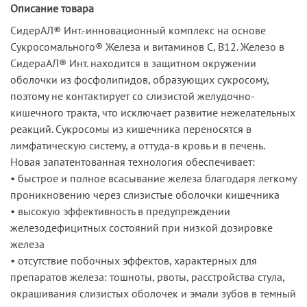
Описание товара
СидерАЛ® Инт.-инновационный комплекс на основе
Сукросомального® Железа и витаминов С, В12. Железо в
СидераАЛ® Инт. находится в защитном окружении
оболочки из фосфолипидов, образующих сукросому,
поэтому не контактирует со слизистой желудочно-
кишечного тракта, что исключает развитие нежелательных
реакций. Сукросомы из кишечника переносятся в
лимфатическую систему, а оттуда-в кровь и в печень.
Новая запатентованная технология обеспечивает:
• быстрое и полное всасывание железа благодаря легкому
проникновению через слизистые оболочки кишечника
• высокую эффективность в предупреждении
железодефицитных состояний при низкой дозировке
железа
• отсутствие побочных эффектов, характерных для
препаратов железа: тошноты, рвоты, расстройства стула,
окрашивания слизистых оболочек и эмали зубов в темный