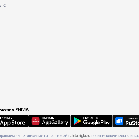
ы с
жение РИГЛА
Обращаем ваше внимание на то, что сайт
chita.rigla.ru
носит исключительно инфор