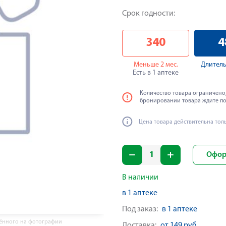
Срок годности:
340
4
Меньше 2 мес.
Длитель
Есть в 1 аптеке
Количество товара ограничено,
бронировании товара ждите п
Цена товара действительна тол
Офор
В наличии
в 1 аптеке
Под заказ:
в 1 аптеке
жённого на фотографии
Доставка:
от 149 руб