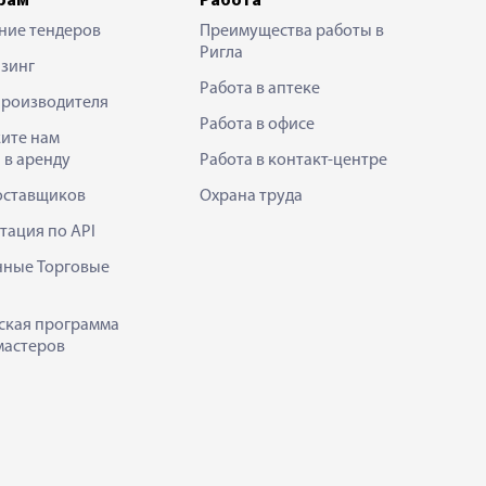
рам
Работа
ние тендеров
Преимущества работы в
Ригла
зинг
Работа в аптеке
производителя
Работа в офисе
ите нам
 в аренду
Работа в контакт-центре
оставщиков
Охрана труда
тация по API
нные Торговые
ская программа
мастеров