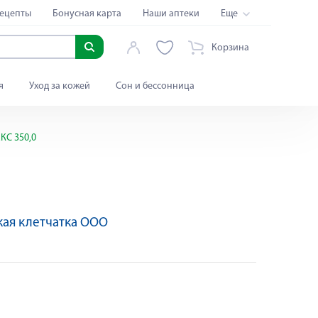
ецепты
Бонусная карта
Наши аптеки
Еще
Корзина
я
Уход за кожей
Сон и бессонница
С 350,0
ая клетчатка ООО
а