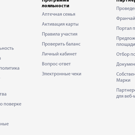
Программа
Партне
лояльности
Проведе
Аптечная семья
Франчай
Активация карты
Портал 
Правила участия
Предлож
Проверить баланс
площади
ьность
Личный кабинет
Отбор п
в
Вопрос-ответ
Докумен
политика
Электронные чеки
Собстве
е
Марки
Партнер
тва
для веб-
 о поверке
ьные