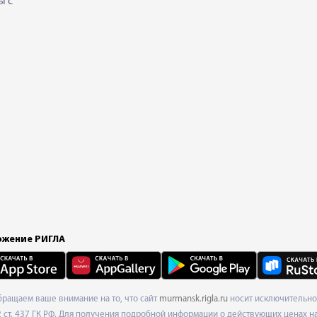
ы с
жение РИГЛА
Обращаем ваше внимание на то, что сайт
murmansk.rigla.ru
носит исключительно 
ст. 437 ГК РФ. Для получения подробной информации о действующих ценах на 