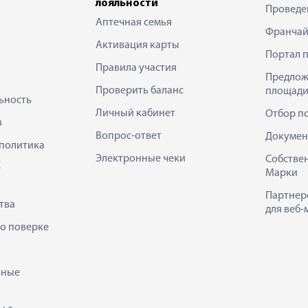
лояльности
Проведе
Аптечная семья
Франчай
Активация карты
Портал 
Правила участия
Предлож
Проверить баланс
площади
ьность
Личный кабинет
Отбор п
в
Вопрос-ответ
Докумен
политика
Электронные чеки
Собстве
е
Марки
Партнер
тва
для веб-
 о поверке
ьные