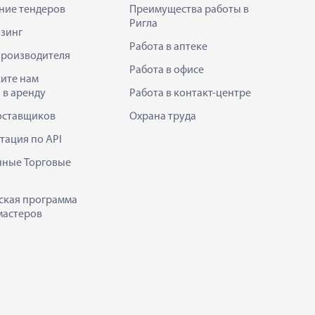
ние тендеров
Преимущества работы в
Ригла
зинг
Работа в аптеке
производителя
Работа в офисе
ите нам
 в аренду
Работа в контакт-центре
оставщиков
Охрана труда
тация по API
нные Торговые
ская программа
мастеров