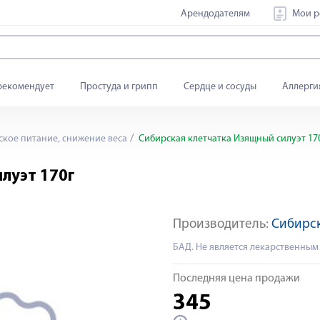
Арендодателям
Мои р
рекомендует
Простуда и грипп
Сердце и сосуды
Аллерги
кое питание, снижение веса
Сибирская клетчатка Изящный силуэт 17
луэт 170г
Производитель:
Сибирск
БАД. Не является лекарственным
Последняя цена продажи
345