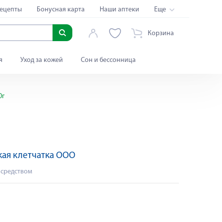
ецепты
Бонусная карта
Наши аптеки
Еще
Корзина
я
Уход за кожей
Сон и бессонница
0г
ая клетчатка ООО
 средством