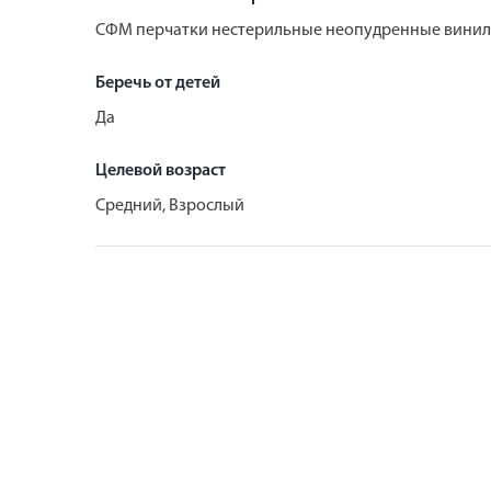
СФМ перчатки нестерильные неопудренные винило
Беречь от детей
Да
Целевой возраст
Средний, Взрослый