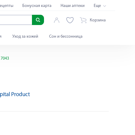
ецепты
Бонусная карта
Наши аптеки
Еще
Корзина
я
Уход за кожей
Сон и бессонница
 7043
ital Product