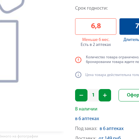
Срок годности:
6,8
7
Меньше 6 мес.
Длитель
Есть в 2 аптеках
Количество товара ограничено,
бронировании товара ждите п
Цена товара действительна тол
Офор
В наличии
в 6 аптеках
Под заказ:
в 6 аптеках
жённого на фотографии
Доставка:
от 149 руб