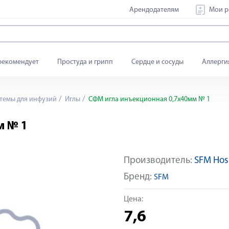
Арендодателям
Мои р
рекомендует
Простуда и грипп
Сердце и сосуды
Аллерги
темы для инфузий
Иглы
СФМ игла инъекционная 0,7х40мм № 1
м № 1
Производитель:
SFM Hosp
Бренд:
SFM
Цена:
7,6