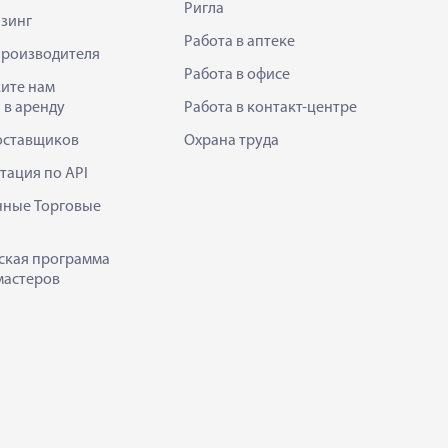
Ригла
зинг
Работа в аптеке
производителя
Работа в офисе
ите нам
 в аренду
Работа в контакт-центре
оставщиков
Охрана труда
тация по API
нные Торговые
ская программа
мастеров