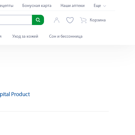
ецепты
Бонусная карта
Наши аптеки
Еще
Корзина
я
Уход за кожей
Сон и бессонница
ital Product