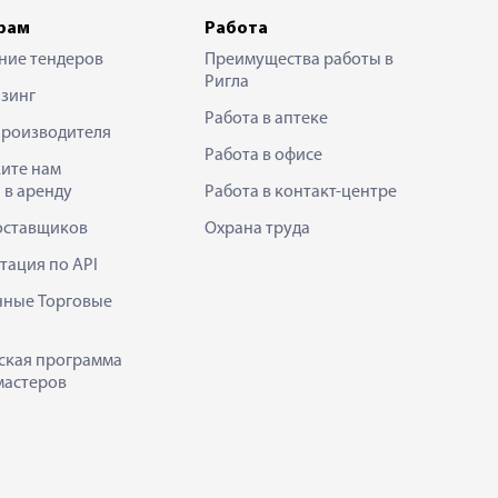
рам
Работа
ние тендеров
Преимущества работы в
Ригла
зинг
Работа в аптеке
производителя
Работа в офисе
ите нам
 в аренду
Работа в контакт-центре
оставщиков
Охрана труда
тация по API
нные Торговые
ская программа
мастеров