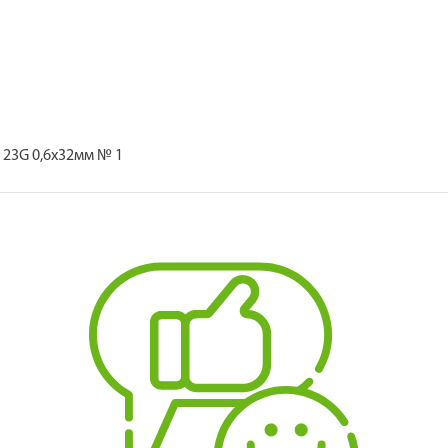
й 23G 0,6х32мм № 1