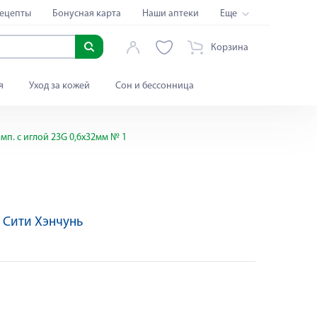
ецепты
Бонусная карта
Наши аптеки
Еще
Корзина
я
Уход за кожей
Сон и бессонница
мп. с иглой 23G 0,6х32мм № 1
 Сити Хэнчунь