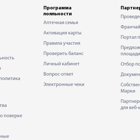
Программа
Партне
лояльности
Проведе
Аптечная семья
Франчай
Активация карты
Портал 
Правила участия
Предлож
Проверить баланс
площади
ьность
Личный кабинет
Отбор п
в
Вопрос-ответ
Докумен
политика
Электронные чеки
Собстве
е
Марки
Партнер
тва
для веб-
 о поверке
ьные