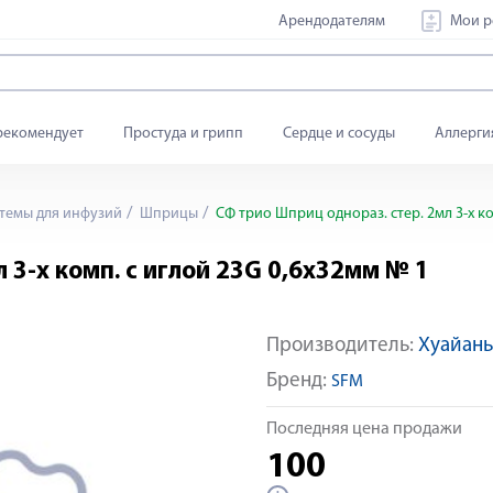
Арендодателям
Мои р
рекомендует
Простуда и грипп
Сердце и сосуды
Аллерги
темы для инфузий
Шприцы
СФ трио Шприц однораз. стер. 2мл 3-х ко
 3-х комп. с иглой 23G 0,6х32мм № 1
Производитель:
Хуайань
Бренд:
SFM
Последняя цена продажи
100