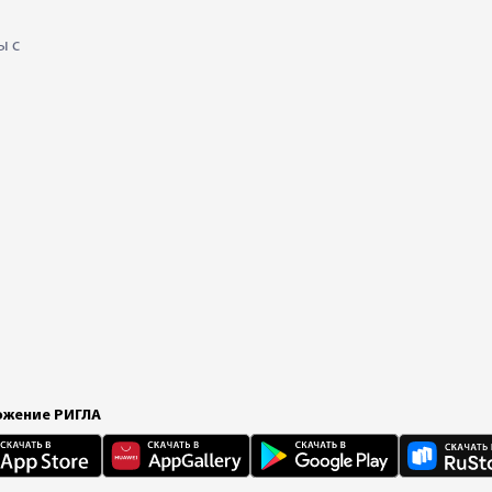
ы с
жение РИГЛА