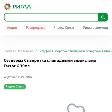
Акции
Распродажа
Яндекс Сплит
Ригла рекомендуе
Главная
Ригла Бьюти
Сесдерма Сыворотка с липидными везикулами Factor 
Сесдерма Сыворотка с липидными везикулами
Factor G 30мл
код товара:
4987074
Яндекс Сплит