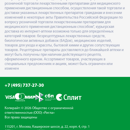
розничной торговли лекарственными препаратами для медицинского
применения дистанционным способом, осуществления такой торговли и
доставки указанных лекарственных препаратов гражданам и внесении
изменений в некоторые акты Правительства Российской Федерации по
вопросу розничной торговли лекарственными препаратами для
медицинского применения дистанционным способом", курьерская
доставка из интернет-аптеки возможна только для определённых
категорий товаров: безрецептурных лекарственных средств,
биологически активных добавок (БАДов), медицинских изделий,
товаров для ухода и красоты, бытовой химии и других сопутствующих
товаров. Рецептурные препараты доставляются до ближайшей аптеки и
могут быть получены при наличии действующего рецепта,
оформленного врачом. Ассортимент товаров, участвующих в
специальных предложениях и акциях, может быть ограничен или
изменен
+7 (495) 737-27-30
Копирайт: © 2026 Общество с ограниченной
ответственностью (ООО) «Ригла»
Все права защищены
115201, г. Москва, Каширское шоссе, д. 22, корп. 4, стр. 1