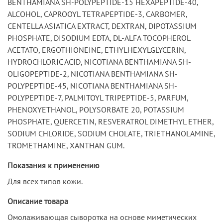
BENTHAMIANA SH-POLYPEPTIDE-15 HEXAPEPTIDE-40,
ALCOHOL, CAPROOYL TETRAPEPTIDE-3, CARBOMER,
CENTELLA ASIATICA EXTRACT, DEXTRAN, DIPOTASSIUM
PHOSPHATE, DISODIUM EDTA, DL-ALFA TOCOPHEROL
ACETATO, ERGOTHIONEINE, ETHYLHEXYLGLYCERIN,
HYDROCHLORIC ACID, NICOTIANA BENTHAMIANA SH-
OLIGOPEPTIDE-2, NICOTIANA BENTHAMIANA SH-
POLYPEPTIDE-45, NICOTIANA BENTHAMIANA SH-
POLYPEPTIDE-7, PALMITOYL TRIPEPTIDE-5, PARFUM,
PHENOXYETHANOL, POLYSORBATE 20, POTASSIUM
PHOSPHATE, QUERCETIN, RESVERATROL DIMETHYL ETHER,
SODIUM CHLORIDE, SODIUM CHOLATE, TRIETHANOLAMINE,
TROMETHAMINE, XANTHAN GUM.
Показания к применению
Для всех типов кожи.
Описание товара
Омолаживающая сыворотка на основе миметических