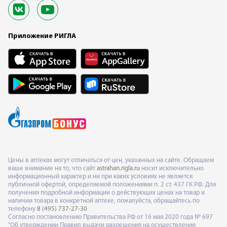
Приложение РИГЛА
Цены в аптеках могут отличаться от цен, указанных на сайте. Обращаем
ваше внимание на то, что сайт
astrahan.rigla.ru
носит исключительно
информационный характер и ни при каких условиях не является
публичной офертой, определяемой положениями п. 2 ст. 437 ГК РФ. Для
получения подробной информации о действующих ценах на товар и
наличии товара в конкретной аптеке, пожалуйста, обращайтесь по
телефону
8 (495) 737-27-30
Согласно постановлению Правительства РФ от 16 мая 2020 года № 697
"Об утверждении Правил выдачи разрешения на осуществление