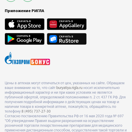
Приложение РИГЛА
Цены в аптеках могут отличаться от цен, указанных на сайте. Обращаем
ваше внимание на то, что сайт
buryatiya.rigla.ru
носит исключительно
информационный характер и ни при каких условиях не является
публичной офертой, определяемой положениями п. 2 ст. 437 ГК РФ. Для
получения подробной информации о действующих ценах на товар и
наличии товара в конкретной аптеке, пожалуйста, обращайтесь по
телефону
8 (495) 737-27-30
Согласно постановлению Правительства РФ от 16 мая 2020 года № 697
"Об утверждении Правил выдачи разрешения на осуществление
розничной торговли лекарственными препаратами для медицинского
применения дистанционным способом, осуществления такой торговли и