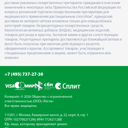
доставки указанных лекарственных препаратов гражданам и внесении
изменений в некоторые акты Правительства Российской Федерации по
вопросу розничной торговли лекарственными препаратами для
медицинского применения дистанционным способом", курьерская
доставка из интернет-аптеки возможна только для определённых
категорий товаров: безрецептурных лекарственных средств,
биологически активных добавок (БАДов), медицинских изделий,
товаров для ухода и красоты, бытовой химии и других сопутствующих
товаров. Рецептурные препараты доставляются до ближайшей аптеки и
могут быть получены при наличии действующего рецепта,
оформленного врачом. Ассортимент товаров, участвующих в
специальных предложениях и акциях, может быть ограничен или
изменен
+7 (495) 737-27-30
Копирайт: © 2026 Общество с ограниченной
ответственностью (ООО) «Ригла»
Все права защищены
115201, г. Москва, Каширское шоссе, д. 22, корп. 4, стр. 1
ОГРН 1027700271290; ИНН 7724211288
Юр. лицо, которому принадлежит домен: