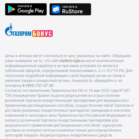
Цены в аптеках могут отличаться от цен, указанных на сайте. Обращаем
ваше внимание на то, что сайт
vladimir.rigla.ru
носит исключительно
информационный характер и ни при каких условиях не является
публичной офертой, определяемой положениями п. 2 ст. 437 ГК РФ. Для
получения подробной информации о действующих ценах на товар и
наличии товара в конкретной аптеке, пожалуйста, обращайтесь по
телефону
8 (495) 737-27-30
Согласно постановлению Правительства РФ от 16 мая 2020 года № 697
"Об утверждении Правил выдачи разрешения на осуществление
розничной торговли лекарственными препаратами для медицинского
применения дистанционным способом, осуществления такой торговли и
доставки указанных лекарственных препаратов гражданам и внесении
изменений в некоторые акты Правительства Российской Федерации по
вопросу розничной торговли лекарственными препаратами для
медицинского применения дистанционным способом", курьерская
доставка из интернет-аптеки возможна только для определённых
категорий товаров: безрецептурных лекарственных средств,