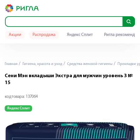
Акции
Распродажа
Яндекс Сплит
Ригла рекомендуе
Главная
Гигиена, красота и уход
Средства женской гигиены
Прокладки у
Сени Мэн вкладыши Экстра для мужчин уровень 3 №
15
код товара:
137064
Яндекс Сплит