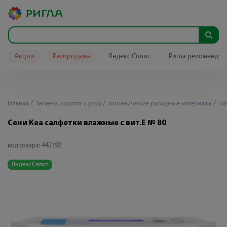
Акции
Распродажа
Яндекс Сплит
Ригла рекомендуе
Главная
Гигиена, красота и уход
Гигиенические расходные материалы
Ги
Сени Кеа салфетки влажные с вит.Е № 80
код товара:
442192
Яндекс Сплит