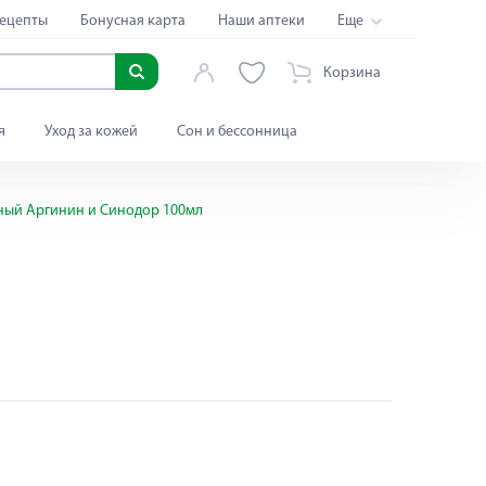
ецепты
Бонусная карта
Наши аптеки
Еще
Корзина
я
Уход за кожей
Сон и бессонница
тный Аргинин и Синодор 100мл