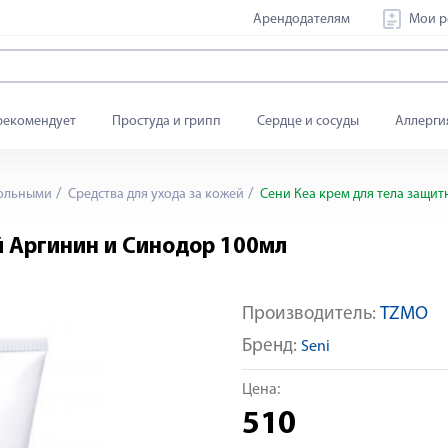
Арендодателям
Мои р
рекомендует
Простуда и грипп
Сердце и сосуды
Аллерги
больными
Средства для ухода за кожей
Сени Кеа крем для тела защи
й Аргинин и Синодор 100мл
Производитель:
TZMO
Бренд:
Seni
Цена:
510