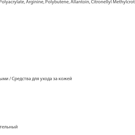
lyacrylate, Arginine, Polybutene, Allantoin, Citronellyl Methylcr
ыми / Средства для ухода за кожей
ительный