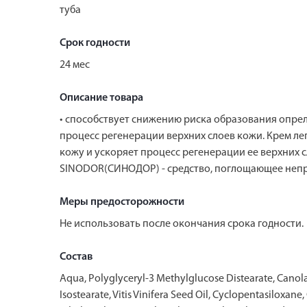
туба
Срок годности
24 мес
Описание товара
• способствует снижению риска образования опрел
процесс регенерации верхних слоев кожи. Крем ле
кожу и ускоряет процесс регенерации ее верхних с
SINODOR(СИНОДОР) - средство, поглощающее непр
Меры предосторожности
Не использовать после окончания срока годности.
Состав
Aqua, Polyglyceryl-3 Methylglucose Distearate, Canola 
Isostearate, Vitis Vinifera Seed Oil, Cyclopentasilox