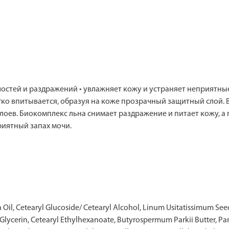
остей и раздражений • увлажняет кожу и устраняет неприятные
гко впитывается, образуя на коже прозрачный защитный слой. 
лоев. Биокомплекс льна снимает раздражение и питает кожу, а
иятный запах мочи.
Oil, Cetearyl Glucoside/ Cetearyl Alcohol, Linum Usitatissimum Seed
ane, Glycerin, Cetearyl Ethylhexanoate, Butyrospermum Parkii Butter