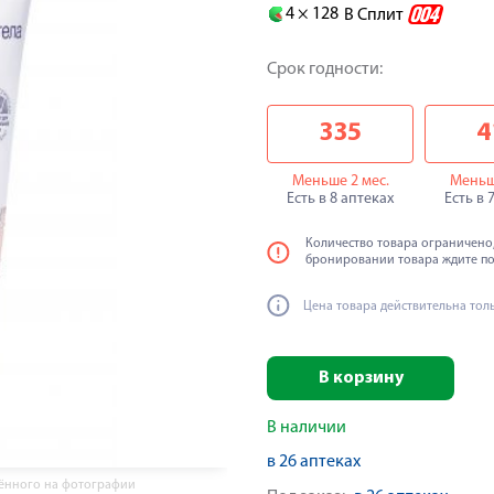
4 ×
128
В Сплит
Срок годности:
335
4
Меньше 2 мес.
Меньш
Есть в 8 аптеках
Есть в 
Количество товара ограничено,
бронировании товара ждите п
Цена товара действительна тол
В корзину
В наличии
в 26 аптеках
жённого на фотографии