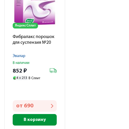
Яндекс Сплит
Фибралакс порошок
для суспензия №20
Эвалар
В наличии
852
₽
4 ×
213
В Сплит
от
690
В корзину