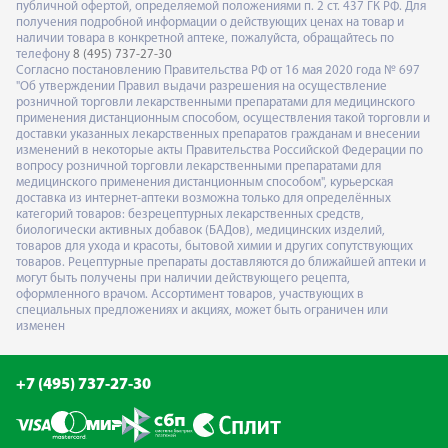
публичной офертой, определяемой положениями п. 2 ст. 437 ГК РФ. Для
получения подробной информации о действующих ценах на товар и
наличии товара в конкретной аптеке, пожалуйста, обращайтесь по
телефону
8 (495) 737-27-30
Согласно постановлению Правительства РФ от 16 мая 2020 года № 697
"Об утверждении Правил выдачи разрешения на осуществление
розничной торговли лекарственными препаратами для медицинского
применения дистанционным способом, осуществления такой торговли и
доставки указанных лекарственных препаратов гражданам и внесении
изменений в некоторые акты Правительства Российской Федерации по
вопросу розничной торговли лекарственными препаратами для
медицинского применения дистанционным способом", курьерская
доставка из интернет-аптеки возможна только для определённых
категорий товаров: безрецептурных лекарственных средств,
биологически активных добавок (БАДов), медицинских изделий,
товаров для ухода и красоты, бытовой химии и других сопутствующих
товаров. Рецептурные препараты доставляются до ближайшей аптеки и
могут быть получены при наличии действующего рецепта,
оформленного врачом. Ассортимент товаров, участвующих в
специальных предложениях и акциях, может быть ограничен или
изменен
+7 (495) 737-27-30