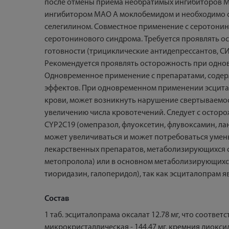
после отмены приема необратимых ингибиторов М
ингибитором МАО А моклобемидом и необходимо 
селегилином. Совместное применение с серотонин
серотонинового синдрома. Требуется проявлять 
готовности (трициклические антидепрессантов, С
Рекомендуется проявлять осторожность при однов
Одновременное применение с препаратами, содерж
эффектов. При одновременном применении эсцита
крови, может возникнуть нарушение свертываемо
увеличению числа кровотечений. Следует с осто
CYP2C19 (омепразол, флуоксетин, флувоксамин, ла
может увеличиваться и может потребоваться уме
лекарственных препаратов, метаболизирующихся 
метопролола) или в основном метаболизирующихся
тиоридазин, галоперидол), так как эсциталопрам
Состав
1 таб. эсциталопрама оксалат 12.78 мг, что соотв
микрокристаллическая - 144.47 мг, кремния диоксид -