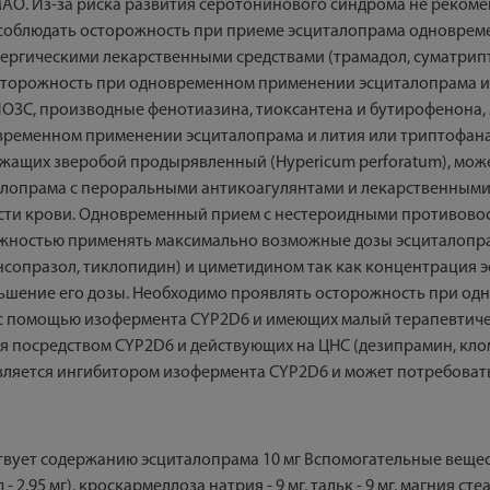
АО. Из-за риска развития серотонинового синдрома не реком
соблюдать осторожность при приеме эсциталопрама одноврем
ергическими лекарственными средствами (трамадол, суматрипт
осторожность при одновременном применении эсциталопрама 
ИОЗС, производные фенотиазина, тиоксантена и бутирофенона, 
ременном применении эсциталопрама и лития или триптофана, 
ащих зверобой продырявленный (Hypericum perforatum), може
лопрама с пероральными антикоагулянтами и лекарственными
сти крови. Одновременный прием с нестероидными противово
рожностью применять максимально возможные дозы эсциталоп
нсопразол, тиклопидин) и циметидином так как концентрация э
ньшение его дозы. Необходимо проявлять осторожность при о
с помощью изофермента CYP2D6 и имеющих малый терапевтиче
 посредством CYP2D6 и действующих на ЦНС (дезипрамин, кло
 является ингибитором изофермента CYP2D6 и может потребова
етствует содержанию эсциталопрама 10 мг Вспомогательные вещес
 2.95 мг), кроскармеллоза натрия - 9 мг, тальк - 9 мг, магния ст