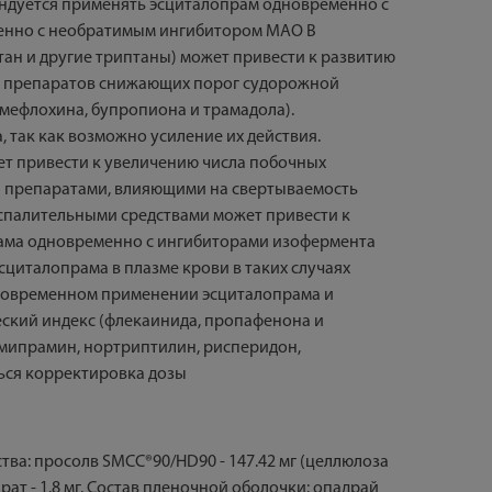
ендуется применять эсциталопрам одновременно с
енно с необратимым ингибитором МАО В
ан и другие триптаны) может привести к развитию
и препаратов снижающих порог судорожной
мефлохина, бупропиона и трамадола).
так как возможно усиление их действия.
т привести к увеличению числа побочных
 препаратами, влияющими на свертываемость
спалительными средствами может привести к
рама одновременно с ингибиторами изофермента
сциталопрама в плазме крови в таких случаях
дновременном применении эсциталопрама и
ский индекс (флекаинида, пропафенона и
мипрамин, нортриптилин, рисперидон,
ться корректировка дозы
тва: просолв SMCC®90/HD90 - 147.42 мг (целлюлоза
еарат - 1.8 мг. Состав пленочной оболочки: опадрай