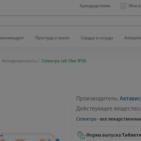
Арендодателям
Мои р
рекомендует
Простуда и грипп
Сердце и сосуды
Аллерги
Антидепрессанты
Селектра таб 10мг №56
Производитель:
Актавис
По рецепту
Действующее вещество
Селектра
- все лекарственн
Форма выпуска:
Таблет