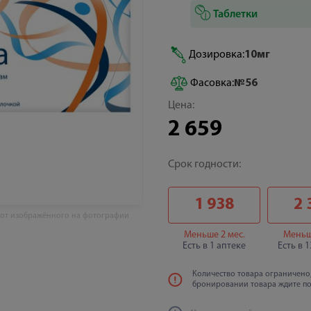
Таблетки
Дозировка:
10мг
Фасовка:
№56
Цена:
2 659
Срок годности:
1 938
2 
 от изображённого на фотографии
Меньше 2 мес.
Меньш
Есть в 1 аптеке
Есть в 
Количество товара ограничено,
бронировании товара ждите п