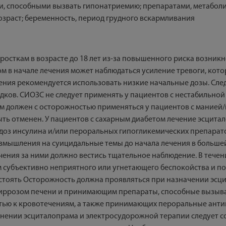
и, способными вызвать гипонатриемию; препаратами, метабол
озраст; беременность, период грудного вскармливания
дросткам в возрасте до 18 лет из-за повышенного риска возни
м в начале лечения может наблюдаться усиление тревоги, котор
ения рекомендуется использовать низкие начальные дозы. Сле
дков. СИОЗС не следует применять у пациентов с нестабильно
 должен с осторожностью применяться у пациентов с манией/
ть отменен. У пациентов с сахарным диабетом лечение эсцит
 доз инсулина и/или пероральных гипогликемических препарат
азмышления на суицидальные темы до начала лечения в больше
чения за ними должно вестись тщательное наблюдение. В тече
 субъективно неприятного или угнетающего беспокойства и по
 стоять Осторожность должна проявляться при назначении эсци
циррозом печени и принимающим препараты, способные вызыв
тью к кровотечениям, а также принимающих пероральные анти
ении эсциталопрама и электросудорожной терапии следует со