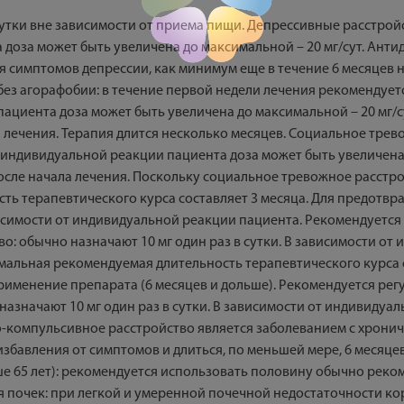
утки вне зависимости от приема пищи. Депрессивные расстройст
доза может быть увеличена до максимальной – 20 мг/сут. Анти
ия симптомов депрессии, как минимум еще в течение 6 месяце
ез агорафобии: в течение первой недели лечения рекомендуется 
 пациента доза может быть увеличена до максимальной – 20 мг
а лечения. Терапия длится несколько месяцев. Социальное тре
от индивидуальной реакции пациента доза может быть увеличена
осле начала лечения. Поскольку социальное тревожное расстр
ть терапевтического курса составляет 3 месяца. Для предотв
ависимости от индивидуальной реакции пациента. Рекомендуетс
о: обычно назначают 10 мг один раз в сутки. В зависимости о
имальная рекомендуемая длительность терапевтического курса 
рименение препарата (6 месяцев и дольше). Рекомендуется ре
азначают 10 мг один раз в сутки. В зависимости от индивидуа
но-компульсивное расстройство является заболеванием с хрони
збавления от симптомов и длиться, по меньшей мере, 6 месяц
 65 лет): рекомендуется использовать половину обычно рекомен
я почек: при легкой и умеренной почечной недостаточности ко