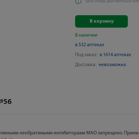
Цена товара действительна тол
В корзину
В наличии
в 532 аптеках
Под заказ:
в 1614 аптеках
Доставка:
невозможна
№56
тивными необратимыми ингибиторами МАО запрещено. Прием э