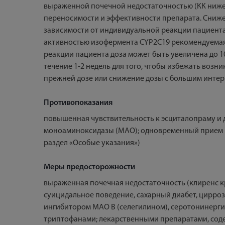
выраженной почечной недостаточностью (КК ниже 3
переносимости и эффективности препарата. Снижен
зависимости от индивидуальной реакции пациента 
активностью изофермента CYP2C19 рекомендуемая н
реакции пациента доза может быть увеличена до 1
течение 1-2 недель для того, чтобы избежать во
прежней дозе или снижение дозы с большим инте
Противопоказания
повышенная чувствительность к эсциталопраму и
моноаминоксидазы (МАО); одновременный прием пим
раздел «Особые указания»)
Меры предосторожности
выраженная почечная недостаточность (клиренс к
суицидальное поведение, сахарный диабет, цирро
ингибитором МАО В (селегилином), серотонинерг
триптофанами; лекарственными препаратами, со