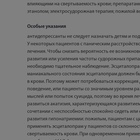
влияющими на свертываемость крови; препаратам
этанолом; электросудорожная терапия; пожилой в
Особые указания
антидепрессанты не следует назначать детям и по
У некоторых пациентов с паническим расстройство
лечения. Чтобы снизить вероятность ее возникнов
развития или усиления частоты судорожных припа
необходимо тщательное наблюдение. Эсциталопрам
маниакального состояния эсциталопрам должен бы
в крови. Поэтому может потребоваться коррекция
поведение, или пациенты со значимым уровнем р
мыслей или попыток суицида, поэтому во время ле
развиться акатизия, характеризующаяся развитием
сочетании с неспособностью спокойно сидеть или
развития гипонатриемии: пожилым, пациентам с 
применять эсциталопрам у пациентов со склоннос
свертываемость крови. При одновременном примен