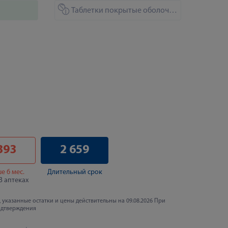
Таблетки покрытые оболочкой
393
2 659
е 6 мес.
Длительный срок
13 аптеках
 указанные остатки и цены действительны на 09.08.2026 При
одтверждения