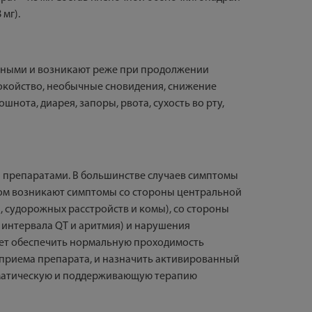
 мг).
ивными и возникают реже при продолжении
покойство, необычные сновидения, снижение
шнота, диарея, запоры, рвота, сухость во рту,
и препаратами. В большинстве случаев симптомы
ном возникают симптомы со стороны центральной
, судорожных расстройств и комы), со стороны
 интервала QT и аритмия) и нарушения
дует обеспечить нормальную проходимость
 приема препарата, и назначить активированный
томатическую и поддерживающую терапию