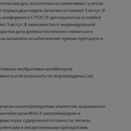
тических доз, постепенно их увеличивая с учетом
ервых двух недель лечения составляет 5 мг/сут. В
ь изофермента CYP2C19: для пациентов со слабой
ет 5 мг/сут. В зависимости от индивидуальной
паратом доза должна постепенно снижаться в
дозы возможно возобновление приема препарата в
ективных необратимых ингибиторов
ность и безопасность не подтверждены) (см.
огически неконтролируемая эпилепсия, выраженное
с ингибитором МАО А (моклобемидом) и
ими порог судорожной готовности; литием,
улянтами и лекарственными препаратами,