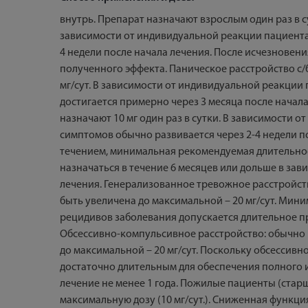
внутрь. Препарат назначают взрослым один раз в с
зависимости от индивидуальной реакции пациента 
4 недели после начала лечения. После исчезновен
полученного эффекта. Паническое расстройство с/б
мг/сут. В зависимости от индивидуальной реакции
достигается примерно через 3 месяца после начал
назначают 10 мг один раз в сутки. В зависимости 
симптомов обычно развивается через 2-4 недели п
течением, минимальная рекомендуемая длительнос
назначаться в течение 6 месяцев или дольше в з
лечения. Генерализованное тревожное расстройств
быть увеличена до максимальной – 20 мг/сут. Мин
рецидивов заболевания допускается длительное п
Обсессивно-компульсивное расстройство: обычно н
до максимальной – 20 мг/сут. Поскольку обсессив
достаточно длительным для обеспечения полного и
лечение не менее 1 года. Пожилые пациенты (старше
максимальную дозу (10 мг/сут.). Сниженная функци