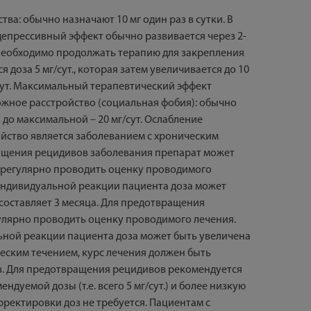
ва: обычно назначают 10 мг один раз в сутки. В
депрессивный эффект обычно развивается через 2-
в необходимо продолжать терапию для закрепления
доза 5 мг/сут., которая затем увеличивается до 10
/сут. Максимальный терапевтический эффект
вожное расстройство (социальная фобия): обычно
 до максимальной – 20 мг/сут. Ослабление
ойство является заболеванием с хроническим
ращения рецидивов заболевания препарат может
я регулярно проводить оценку проводимого
т индивидуальной реакции пациента доза может
составляет 3 месяца. Для предотвращения
гулярно проводить оценку проводимого лечения.
льной реакции пациента доза может быть увеличена
ческим течением, курс лечения должен быть
ев. Для предотвращения рецидивов рекомендуется
дуемой дозы (т.е. всего 5 мг/сут.) и более низкую
рректировки доз не требуется. Пациентам с