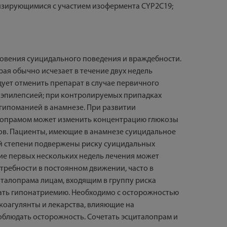
изирующимися с участием изофермента CYP2C19;
кновения суицидального поведения и враждебности.
ая обычно исчезает в течение двух недель
дует отменить препарат в случае первичного
й эпилепсией; при контролируемых припадках
гипоманией в анамнезе. При развитии
алопрамом может изменить концентрацию глюкозы
ов. Пациенты, имеющие в анамнезе суицидальное
й степени подвержены риску суицидальных
ние первых нескольких недель лечения может
требности в постоянном движении, часто в
талопрама лицам, входящим в группу риска
ать гипонатриемию. Необходимо с осторожностью
коагулянты и лекарства, влияющие на
блюдать осторожность. Сочетать эсциталопрам и