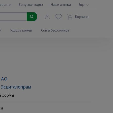
ецепты
Бонусная карта
Наши аптеки
Еще
Корзина
я
Уход за кожей
Сон и бессонница
 АО
:
Эсциталопрам
ые формы
ки