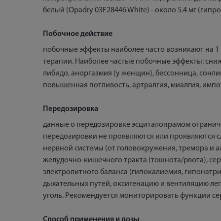
белый (Opadry 03F28446 White) - около 5.4 мг (гипроме
Побочное действие
побочные эффекты наиболее часто возникают на 1
терапии. Наиболее частые побочные эффекты: сниж
либидо, аноргазмия (у женщин), бессонница, сонлив
повышенная потливость, артралгия, миалгия, импо
Передозировка
данные о передозировке эсциталопрамом ограниче
передозировки не проявляются или проявляются 
нервной системы (от головокружения, тремора и а
желудочно-кишечного тракта (тошнота/рвота), сер
электролитного баланса (гипокалиемия, гипонатри
дыхательных путей, оксигенацию и вентиляцию ле
уголь. Рекомендуется мониторировать функции с
Способ применения и дозы