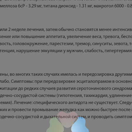
ллоза 6cP - 3.29 мг, титана диоксид - 1.31 мг, макрогол 6000 - 0.8
 или 2 неделе лечения, затем обычно становятся менее интенс
ение или повышение аппетита, увеличение веса, тревога, бес
ость, головокружение, парестезии, тремор, синуситы, зевота, то
тенция, нарушение эякуляции у мужчин, слабость, гипертермия
ны, во многих таких случаях имелась и передозировка другим
слабо. Симптомы: при передозировке эсциталопрамом в основ
житации до редких случаев развития серотонинового синдрома
дечно-сосудистой системы (гипотензия, тахикардия, удлинение
емия). Лечение: специфического антидота не существует. Сле
гких и провести промывание желудка как можно быстрее после
ердечно-сосудистой и дыхательной систем, и проводить симп