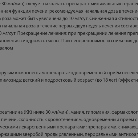
0 мл/мин) следует назначать препарат с минимальных терапев
ная функция печени: рекомендуемая начальная доза в течение п
доза может быть увеличена до 10 мг/сут. Сниженная активност
ачальная доза в течение первых двух недель лечения составля
0 мг/сут. Прекращение лечения: при прекращении лечения пре
зникновения синдрома отмены. При непереносимости снижения 
рвалом
 другим компонентам препарата; одновременный приём несел
озида; детский и подростковый возраст (до 18 лет) (эффектив
реатинина (КК) ниже 30 мл/мин), мания, гипомания, фармакол
з печени, склонность к кровотечениям, одновременный прием 
ическими лекарственными препаратами; препаратами, снижающ
держащими зверобой продырявленный; пероральными антикоаг