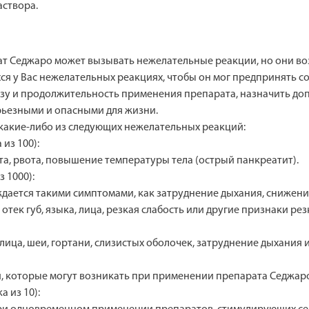
аствора.
т Седжаро может вызывать нежелательные реакции, но они воз
хся у Вас нежелательных реакциях, чтобы он мог предпринять 
озу и продолжительность применения препарата, назначить до
рьезными и опасными для жизни.
 какие-либо из следующих нежелательных реакций:
 из 100):
та, рвота, повышение температуры тела (острый панкреатит).
з 1000):
ждается такими симптомами, как затруднение дыхания, снижен
уд, отек губ, языка, лица, резкая слабость или другие признаки
ица, шеи, гортани, слизистых оболочек, затруднение дыхания и
, которые могут возникать при применении препарата Седжар
а из 10):