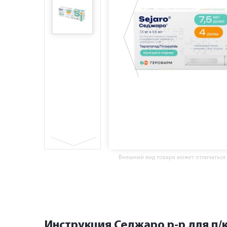
Внешний вид товара может отличаться
Инструкция Седжаро р-р для п/к 