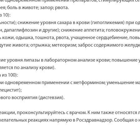
 при одновременном применении препаратов, стимулирующих с
; боль в животе; запор; рвота.
 10):
ьности); снижение уровня сахара в крови (гипогликемия) при
, дапаглифлозин и другие); снижение аппетита; головокружени
 кожи, одышка, тошнота, рвота, учащенное сердцебиение, пов
дутие живота; отрыжка; метеоризм; заброс содержимого желуд
ние уровня липазы в лабораторном анализе крови; повышение 
яется по анализу крови).
 из 100):
при одновременном применении с метформином; уменьшение ма
ецистит);
вого восприятия (дисгевзия).
еакции, проконсультируйтесь с врачом. К ним также относятся
желательных реакциях напрямую в Росздравнадзор. Сообщая о 