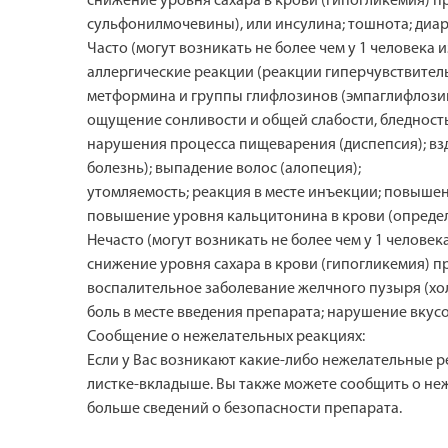
снижение уровня сахара в крови (гипогликемия)
сульфонилмочевины), или инсулина; тошнота; диарея
Часто (могут возникать не более чем у 1 человека из
аллергические реакции (реакции гиперчувствител
метформина и группы глифлозинов (эмпаглифлозин
ощущение сонливости и общей слабости, бледность
нарушения процесса пищеварения (диспепсия); вз
болезнь); выпадение волос (алопеция);
утомляемость; реакция в месте инъекции; повыше
повышение уровня кальцитонина в крови (определ
Нечасто (могут возникать не более чем у 1 человека
снижение уровня сахара в крови (гипогликемия) 
воспалительное заболевание желчного пузыря (хол
боль в месте введения препарата; нарушение вкусо
Сообщение о нежелательных реакциях:
Если у Вас возникают какие-либо нежелательные р
листке-вкладыше. Вы также можете сообщить о не
больше сведений о безопасности препарата.