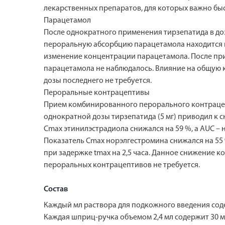
лекарственных препаратов, для которых важно быс
Парацетамол
После однократного применения тирзепатида в дозе
пероральную абсорбцию парацетамола находится в 
изменение концентрации парацетамола. После прим
парацетамола не наблюдалось. Влияние на общую
дозы последнего не требуется.
Пероральные контрацептивы
Прием комбинированного перорального контрацепти
однократной дозы тирзепатида (5 мг) приводил к
Cmax этинилэстрадиола снижался на 59 %, а AUC – н
Показатель Cmax норэлгестромина снижался на 55 %,
при задержке tmax на 2,5 часа. Данное снижение
пероральных контрацептивов не требуется.
Состав
Каждый мл раствора для подкожного введения соде
Каждая шприц-ручка объемом 2,4 мл содержит 30 м