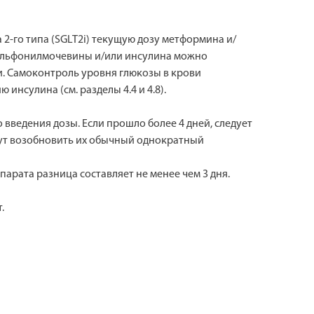
-го типа (SGLT2i) текущую дозу метформина и/
сульфонилмочевины и/или инсулина можно
. Самоконтроль уровня глюкозы в крови
нсулина (см. разделы 4.4 и 4.8).
 введения дозы. Если прошло более 4 дней, следует
гут возобновить их обычный однократный
рата разница составляет не менее чем 3 дня.
.