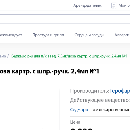
Арендодателям
Мои р
рекомендует
Простуда и грипп
Сердце и сосуды
Аллерги
ема
Седжаро р-р для п/к введ. 7,5мг/доза картр. с шпр.-ручк. 2,4мл №1
оза картр. с шпр.-ручк. 2,4мл №1
Производитель:
Герофа
По рецепту
-500 руб.
Действующее вещество
Седжаро
- все лекарственны
Цена: