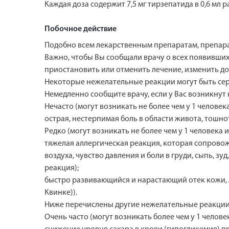
Каждая доза содержит 7,5 мг тирзепатида в 0,6 мл р
Побочное действие
Подобно всем лекарственным препаратам, препара
Важно, чтобы Вы сообщали врачу о всех появивши
приостановить или отменить лечение, изменить д
Некоторые нежелательные реакции могут быть се
Немедленно сообщите врачу, если у Вас возникнут
Нечасто (могут возникать не более чем у 1 человека
острая, нестерпимая боль в области живота, тошно
Редко (могут возникать не более чем у 1 человека и
тяжелая аллергическая реакция, которая сопрово
воздуха, чувство давления и боли в груди, сыпь, з
реакция);
быстро развивающийся и нарастающий отек кожи, л
Квинке)).
Ниже перечислены другие нежелательные реакции
Очень часто (могут возникать более чем у 1 человек