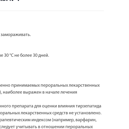
е замораживать.
30 °С не более 30 дней.
ременно принимаемых пероральных лекарственных
, наиболее выражен в начале лечения
нного препарата для оценки влияния тирзепатида
ральных лекарственных средств не установлено.
рапевтическим индексом (например, варфарин,
е следует учитывать в отношении пероральных