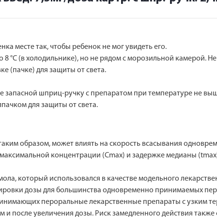
ка месте так, чтобы ребенок не мог увидеть его.
 8 °С (в холодильнике), но не рядом с морозильной камерой. Н
е (пачке) для защиты от света.
 запасной шприц-ручку с препаратом при температуре не выше 
пачком для защиты от света.
 таким образом, может влиять на скорость всасывания однов
 максимальной концентрации (Cmax) и задержке медианы (tmax)
мола, который использовался в качестве модельного лекарстве
ировки дозы для большинства одновременно принимаемых перо
ринимающих пероральные лекарственные препараты с узким те
ом и после увеличения дозы. Риск замедленного действия такж