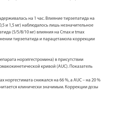
адерживалась на 1 час. Влияние тирзепатида на
,5 и 1,5 мг) наблюдалось лишь незначительное
да (5/5/8/10 мг) влияния на Cmax и tmax
енении тирзепатида и парацетамола коррекции
репарата норэлгестромина) в присутствии
рмакокинетической кривой (AUC). Показатель
ax норгестимата снижался на 66 %, а AUC – на 20 %
считается клинически значимым. Коррекции дозы