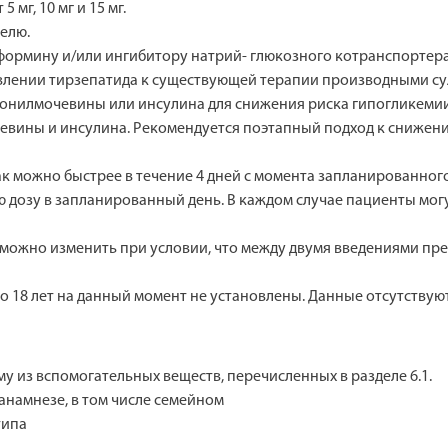
г, 10 мг и 15 мг.
делю.
ормину и/или ингибитору натрий- глюкозного котранспортера 2
бавлении тирзепатида к существующей терапии производными 
онилмочевины или инсулина для снижения риска гипогликемии
ины и инсулина. Рекомендуется поэтапный подход к снижению и
ак можно быстрее в течение 4 дней с момента запланированного
 дозу в запланированный день. В каждом случае пациенты мо
ожно изменить при условии, что между двумя введениями препа
до 18 лет на данный момент не установлены. Данные отсутствуют
му из вспомогательных веществ, перечисленных в разделе 6.1.
намнезе, в том числе семейном
типа