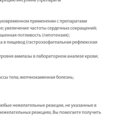
екрецию инсулина (препараты
 одновременном применении с препаратами
е; увеличение частоты сердечных сокращений;
ышенная потливость (гипотензия);
ка в пищевод (гастроэзофагеальная рефлюксная
уровня амилазы в лабораторном анализе крови;
ссы тела; желчнокаменная болезнь;
 любые нежелательные реакции, не указанные в
нежелательных реакциях, Вы помогаете получить