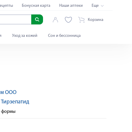
ецепты
Бонусная карта
Наши аптеки
Еще
Корзина
я
Уход за кожей
Сон и бессонница
рм ООО
:
Тирзепатид
е формы