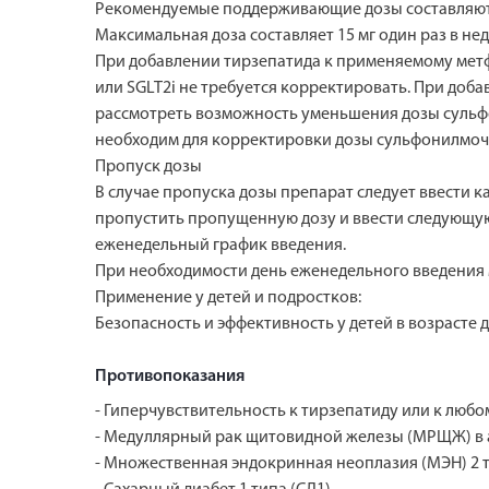
Рекомендуемые поддерживающие дозы составляют 5 м
Максимальная доза составляет 15 мг один раз в не
При добавлении тирзепатида к применяемому метф
или SGLT2i не требуется корректировать. При до
рассмотреть возможность уменьшения дозы сульф
необходим для корректировки дозы сульфонилмочев
Пропуск дозы
В случае пропуска дозы препарат следует ввести к
пропустить пропущенную дозу и ввести следующую
еженедельный график введения.
При необходимости день еженедельного введения м
Применение у детей и подростков:
Безопасность и эффективность у детей в возрасте 
Противопоказания
- Гиперчувствительность к тирзепатиду или к любо
- Медуллярный рак щитовидной железы (МРЩЖ) в а
- Множественная эндокринная неоплазия (МЭН) 2 