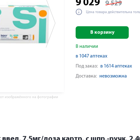
9 029
9 529
Цена товара действительна тол
В корзину
В наличии
в 1047 аптеках
Под заказ:
в 1614 аптеках
Доставка:
невозможна
 от изображённого на фотографии
введ. 7,5мг/доза картр. с шпр.-ручк. 2,