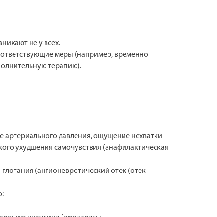
никают не у всех.
соответствующие меры (например, временно
полнительную терапию).
ие артериального давления, ощущение нехватки
 резкого ухудшения самочувствия (анафилактическая
 глотания (ангионевротический отек (отек
о: