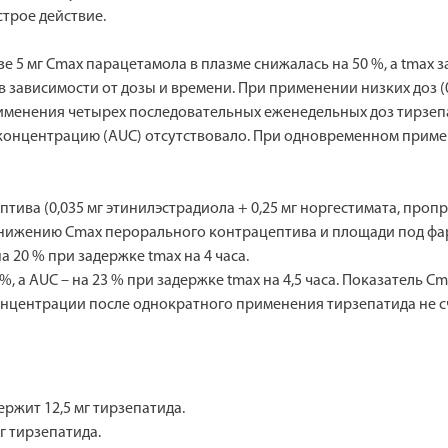
трое действие.
 5 мг Cmax парацетамола в плазме снижалась на 50 %, а tmax з
зависимости от дозы и времени. При применении низких доз (0
енения четырех последовательных еженедельных доз тирзепати
 концентрацию (AUC) отсутствовало. При одновременном прим
ва (0,035 мг этинилэстрадиола + 0,25 мг норгестимата, проп
 снижению Cmax перорального контрацептива и площади под фа
а 20 % при задержке tmax на 4 часа.
 а AUC – на 23 % при задержке tmax на 4,5 часа. Показатель Cm
 концентрации после однократного применения тирзепатида не 
ржит 12,5 мг тирзепатида.
г тирзепатида.