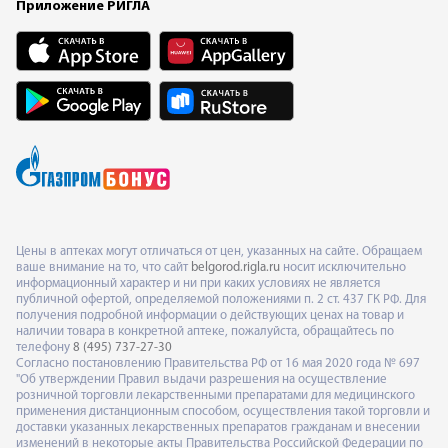
Приложение РИГЛА
Цены в аптеках могут отличаться от цен, указанных на сайте. Обращаем
ваше внимание на то, что сайт
belgorod.rigla.ru
носит исключительно
информационный характер и ни при каких условиях не является
публичной офертой, определяемой положениями п. 2 ст. 437 ГК РФ. Для
получения подробной информации о действующих ценах на товар и
наличии товара в конкретной аптеке, пожалуйста, обращайтесь по
телефону
8 (495) 737-27-30
Согласно постановлению Правительства РФ от 16 мая 2020 года № 697
"Об утверждении Правил выдачи разрешения на осуществление
розничной торговли лекарственными препаратами для медицинского
применения дистанционным способом, осуществления такой торговли и
доставки указанных лекарственных препаратов гражданам и внесении
изменений в некоторые акты Правительства Российской Федерации по