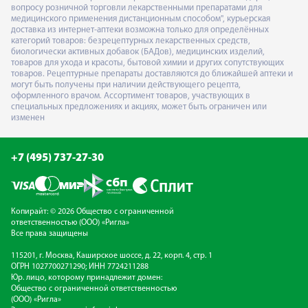
вопросу розничной торговли лекарственными препаратами для
медицинского применения дистанционным способом", курьерская
доставка из интернет-аптеки возможна только для определённых
категорий товаров: безрецептурных лекарственных средств,
биологически активных добавок (БАДов), медицинских изделий,
товаров для ухода и красоты, бытовой химии и других сопутствующих
товаров. Рецептурные препараты доставляются до ближайшей аптеки и
могут быть получены при наличии действующего рецепта,
оформленного врачом. Ассортимент товаров, участвующих в
специальных предложениях и акциях, может быть ограничен или
изменен
+7 (495) 737-27-30
Копирайт: © 2026 Общество с ограниченной
ответственностью (ООО) «Ригла»
Все права защищены
115201, г. Москва, Каширское шоссе, д. 22, корп. 4, стр. 1
ОГРН 1027700271290; ИНН 7724211288
Юр. лицо, которому принадлежит домен:
Общество с ограниченной ответственностью
(ООО) «Ригла»