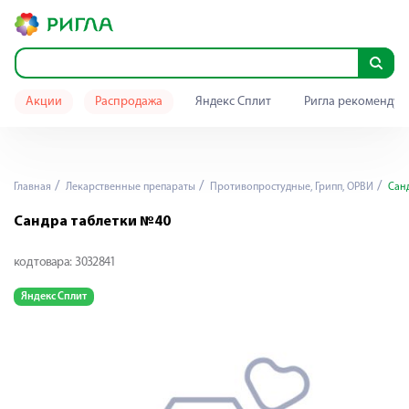
Акции
Распродажа
Яндекс Сплит
Ригла рекомендуе
Главная
Лекарственные препараты
Противопростудные, Грипп, ОРВИ
Санд
Сандра таблетки №40
код товара:
3032841
Яндекс Сплит