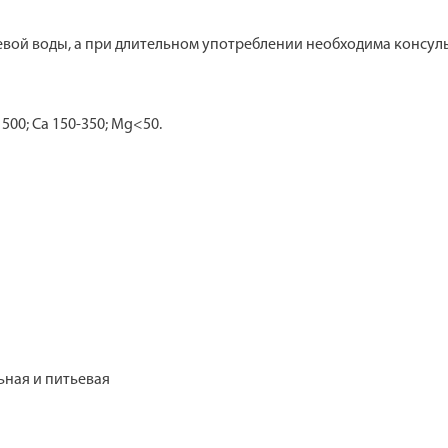
ьевой воды, а при длительном употреблении необходима консул
1500; Ca 150-350; Mg<50.
ьная и питьевая