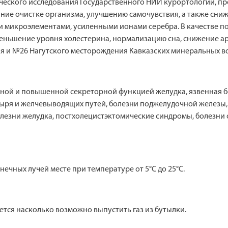
еского исследования Государственного НИИ курортологии, про
ание очистке организма, улучшению самочувствия, а также сни
и микроэлементами, усиленными ионами серебра. В качестве 
еньшение уровня холестерина, нормализацию сна, снижение арт
 и №26 Нагутского месторождения Кавказских минеральных во
ьной и повышенной секреторной функцией желудка, язвенная б
зыря и желчевыводящих путей, болезни поджелудочной железы
лезни желудка, постхолецистэктомические синдромы, болезни о
ечных лучей месте при температуре от 5°С до 25°С.
тся насколько возможно выпустить газ из бутылки.