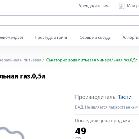
Арендодателям
Мои р
рекомендует
Простуда и грипп
Сердце и сосуды
Аллерги
еральная и питьевая
Санаторио вода питьевая минеральная газ.0,5л
ьная газ.0,5л
Производитель:
Тэсти
БАД. Не является лекарственным
Последняя цена продажи
49