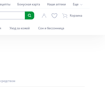
ецепты
Бонусная карта
Наши аптеки
Еще
Корзина
я
Уход за кожей
Сон и бессонница
 средством