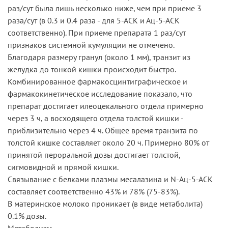
раз/сут была лишь несколько ниже, чем при приеме 3
раза/сут (в 0.3 и 0.4 раза - для 5-АСК и Ац-5-АСК
соответственно). При приеме препарата 1 раз/сут
признаков системной кумуляции не отмечено.
Благодаря размеру гранул (около 1 мм), транзит из
желудка до тонкой кишки происходит быстро.
Комбинированное фармакосцинтиграфическое и
фармакокинетическое исследование показало, что
препарат достигает илеоцекального отдела примерно
через 3 ч, а восходящего отдела толстой кишки -
приблизительно через 4 ч. Общее время транзита по
толстой кишке составляет около 20 ч. Примерно 80% от
принятой пероральной дозы достигает толстой,
сигмовидной и прямой кишки.
Связывание с белками плазмы месалазина и N-Aц-5-АСК
составляет соответственно 43% и 78% (75-83%).
В материнское молоко проникает (в виде метаболита)
0.1% дозы.
Метаболизм