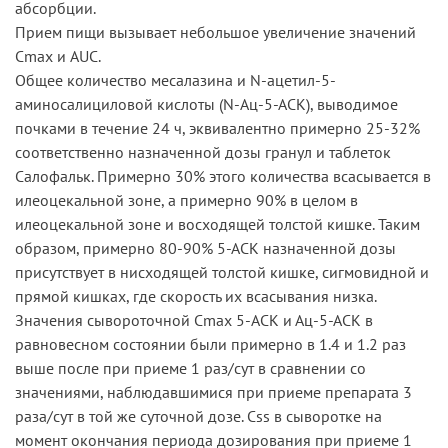
абсорбции.
Прием пищи вызывает небольшое увеличение значений
Cmax и AUC.
Общее количество месалазина и N-ацетил-5-
аминосалициловой кислоты (N-Ац-5-АСК), выводимое
почками в течение 24 ч, эквивалентно примерно 25-32%
соответственно назначенной дозы гранул и таблеток
Салофальк. Примерно 30% этого количества всасывается в
илеоцекальной зоне, а примерно 90% в целом в
илеоцекальной зоне и восходящей толстой кишке. Таким
образом, примерно 80-90% 5-АСК назначенной дозы
присутствует в нисходящей толстой кишке, сигмовидной и
прямой кишках, где скорость их всасывания низка.
Значения сывороточной Cmax 5-АСК и Ац-5-АСК в
равновесном состоянии были примерно в 1.4 и 1.2 раз
выше после при приеме 1 раз/сут в сравнении со
значениями, наблюдавшимися при приеме препарата 3
раза/сут в той же суточной дозе. Сss в сыворотке на
момент окончания периода дозирования при приеме 1