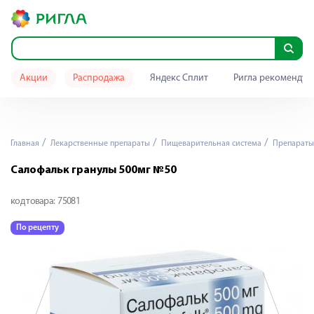
Акции
Распродажа
Яндекс Сплит
Ригла рекомендуе
Главная
Лекарственные препараты
Пищеварительная система
Препараты 
Салофальк гранулы 500мг №50
код товара:
75081
По рецепту
П