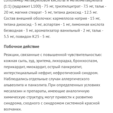
(1:1) (эудражит L100) - 75 мг, триэтилцитрат - 7.5 мг, тальк -
20 мг, магния стеарат - 5 мг, титана диоксид - 12.5 мг.
Состав внешней оболочки: кармеллоза натрия - 15 мг,
титана диоксид - 5 мг, аспартам - 1 мг, лимонная кислота
безводная - 3 мг, ароматизатор ванильный - 2 мг, тальк -
5.5 мг, повидон К25 - 5 мг.
Побочное действие
Реакции, связанные с повышенной чувствительностью:
кожная сыпь, зуд, эритема, лихорадка, бронхоспазм,
перикардит, миокардит, острый панкреатит,
интерстициальный нефрит, нефротический синдром.
Наблюдались отдельные случаи аллергического
альвеолита и панколита. При определенных условиях
месалазин и препараты, имеющие аналогичную
химическую структуру, могут привести к развитию
синдрома, сходного с синдромом системной красной
волчанки.