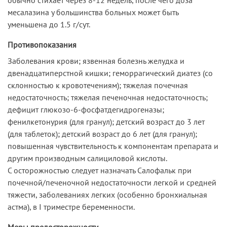
месалазина у большинства больных может быть
уменьшена до 1.5 г/сут.
Противопоказания
Заболевания крови; язвенная болезнь желудка и
двенадцатиперстной кишки; геморрагический диатез (со
склонностью к кровотечениям); тяжелая почечная
недостаточность; тяжелая печеночная недостаточность;
дефицит глюкозо-6-фосфатдегидрогеназы;
фенилкетонурия (для гранул); детский возраст до 3 лет
(для таблеток); детский возраст до 6 лет (для гранул);
повышенная чувствительность к компонентам препарата и
другим производным салициловой кислоты.
С осторожностью следует назначать Салофальк при
почечной/печеночной недостаточности легкой и средней
тяжести, заболеваниях легких (особенно бронхиальная
астма), в I триместре беременности.
Меры предосторожности