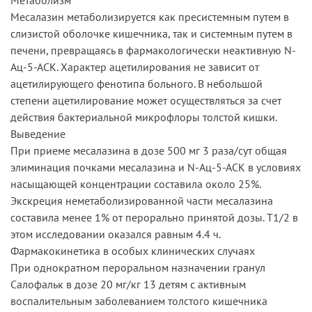
Месалазин метаболизируется как пресистемным путем в
слизистой оболочке кишечника, так и системным путем в
печени, превращаясь в фармакологически неактивную N-
Ац-5-АСК. Характер ацетилирования не зависит от
ацетилирующего фенотипа больного. В небольшой
степени ацетилирование может осуществляться за счет
действия бактериальной микрофлоры толстой кишки.
Выведение
При приеме месалазина в дозе 500 мг 3 раза/сут общая
элиминация почками месалазина и N-Aц-5-АСК в условиях
насыщающей концентрации составила около 25%.
Экскреция неметаболизированной части месалазина
составила менее 1% от перорально принятой дозы. T1/2 в
этом исследовании оказался равным 4.4 ч.
Фармакокинетика в особых клинических случаях
При однократном пероральном назначении гранул
Салофальк в дозе 20 мг/кг 13 детям с активным
воспалительным заболеванием толстого кишечника