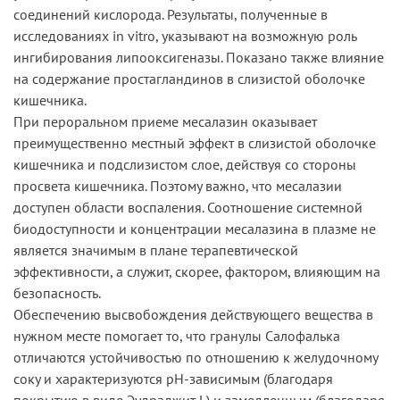
соединений кислорода. Результаты, полученные в
исследованиях in vitro, указывают на возможную роль
ингибирования липооксигеназы. Показано также влияние
на содержание простагландинов в слизистой оболочке
кишечника.
При пероральном приеме месалазин оказывает
преимущественно местный эффект в слизистой оболочке
кишечника и подслизистом слое, действуя со стороны
просвета кишечника. Поэтому важно, что месалазии
доступен области воспаления. Соотношение системной
биодоступности и концентрации месалазина в плазме не
является значимым в плане терапевтической
эффективности, а служит, скорее, фактором, влияющим на
безопасность.
Обеспечению высвобождения действующего вещества в
нужном месте помогает то, что гранулы Салофалька
отличаются устойчивостью по отношению к желудочному
соку и характеризуются рН-зависимым (благодаря
покрытию в виде Эудраджит L) и замедленным (благодаря