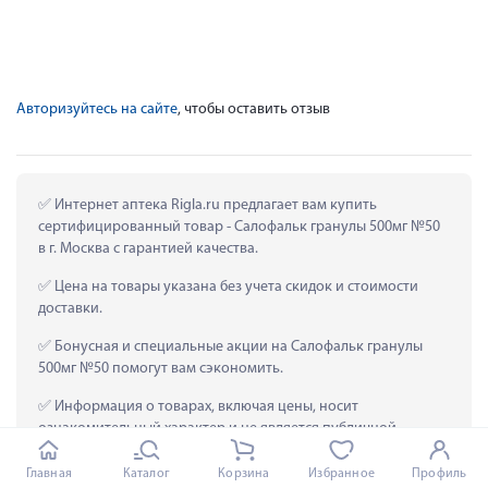
Авторизуйтесь на сайте
, чтобы оставить отзыв
 Интернет аптека Rigla.ru предлагает вам купить 
сертифицированный товар - Салофальк гранулы 500мг №50 
в г. Москва с гарантией качества.
 Цена на товары указана без учета скидок и стоимости 
доставки.
 Бонусная и специальные акции на Салофальк гранулы 
500мг №50 помогут вам сэкономить.
 Информация о товарах, включая цены, носит 
ознакомительный характер и не является публичной 
офертой согласно статье 437 Гражданского кодекса 
Российской Федерации.
Главная
Каталог
Корзина
Избранное
Профиль