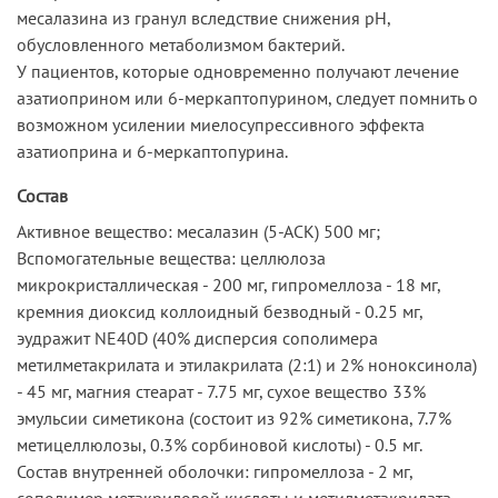
месалазина из гранул вследствие снижения рН,
обусловленного метаболизмом бактерий.
У пациентов, которые одновременно получают лечение
азатиоприном или 6-меркаптопурином, следует помнить о
возможном усилении миелосупрессивного эффекта
азатиоприна и 6-меркаптопурина.
Состав
Активное вещество: месалазин (5-АСК) 500 мг;
Вспомогательные вещества: целлюлоза
микрокристаллическая - 200 мг, гипромеллоза - 18 мг,
кремния диоксид коллоидный безводный - 0.25 мг,
эудражит NE40D (40% дисперсия сополимера
метилметакрилата и этилакрилата (2:1) и 2% ноноксинола)
- 45 мг, магния стеарат - 7.75 мг, сухое вещество 33%
эмульсии симетикона (состоит из 92% симетикона, 7.7%
метицеллюлозы, 0.3% сорбиновой кислоты) - 0.5 мг.
Состав внутренней оболочки: гипромеллоза - 2 мг,
сополимер метакриловой кислоты и метилметакрилата