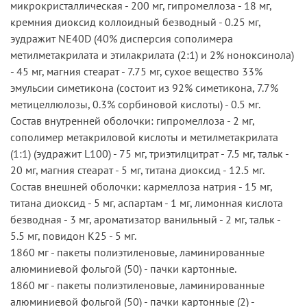
микрокристаллическая - 200 мг, гипромеллоза - 18 мг,
кремния диоксид коллоидный безводный - 0.25 мг,
эудражит NE40D (40% дисперсия сополимера
метилметакрилата и этилакрилата (2:1) и 2% ноноксинола)
- 45 мг, магния стеарат - 7.75 мг, сухое вещество 33%
эмульсии симетикона (состоит из 92% симетикона, 7.7%
метицеллюлозы, 0.3% сорбиновой кислоты) - 0.5 мг.
Состав внутренней оболочки: гипромеллоза - 2 мг,
сополимер метакриловой кислоты и метилметакрилата
(1:1) (эудражит L100) - 75 мг, триэтилцитрат - 7.5 мг, тальк -
20 мг, магния стеарат - 5 мг, титана диоксид - 12.5 мг.
Состав внешней оболочки: кармеллоза натрия - 15 мг,
титана диоксид - 5 мг, аспартам - 1 мг, лимонная кислота
безводная - 3 мг, ароматизатор ванильный - 2 мг, тальк -
5.5 мг, повидон К25 - 5 мг.
1860 мг - пакеты полиэтиленовые, ламинированные
алюминиевой фольгой (50) - пачки картонные.
1860 мг - пакеты полиэтиленовые, ламинированные
алюминиевой фольгой (50) - пачки картонные (2) -