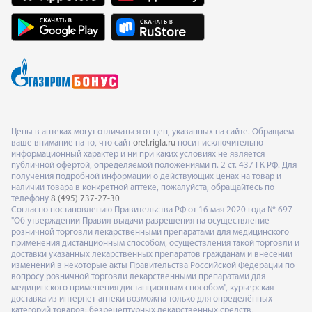
Цены в аптеках могут отличаться от цен, указанных на сайте. Обращаем
ваше внимание на то, что сайт
orel.rigla.ru
носит исключительно
информационный характер и ни при каких условиях не является
публичной офертой, определяемой положениями п. 2 ст. 437 ГК РФ. Для
получения подробной информации о действующих ценах на товар и
наличии товара в конкретной аптеке, пожалуйста, обращайтесь по
телефону
8 (495) 737-27-30
Согласно постановлению Правительства РФ от 16 мая 2020 года № 697
"Об утверждении Правил выдачи разрешения на осуществление
розничной торговли лекарственными препаратами для медицинского
применения дистанционным способом, осуществления такой торговли и
доставки указанных лекарственных препаратов гражданам и внесении
изменений в некоторые акты Правительства Российской Федерации по
вопросу розничной торговли лекарственными препаратами для
медицинского применения дистанционным способом", курьерская
доставка из интернет-аптеки возможна только для определённых
категорий товаров: безрецептурных лекарственных средств,