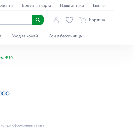
ецепты
Бонусная карта
Наши аптеки
Еще
Корзина
я
Уход за кожей
Сон и бессонница
см №10
 ООО
ько при оформлении заказа