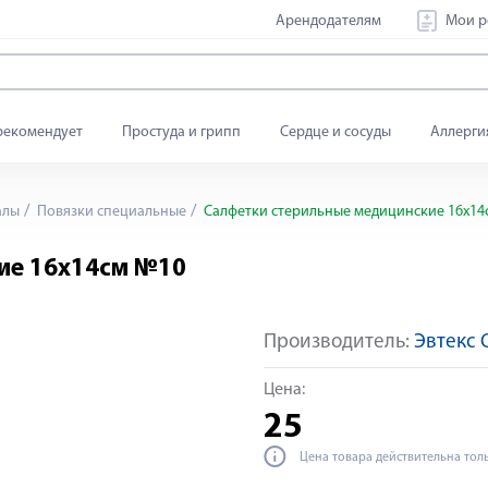
Арендодателям
Мои р
рекомендует
Простуда и грипп
Сердце и сосуды
Аллерги
алы
Повязки специальные
Салфетки стерильные медицинские 16х14
ие 16х14см №10
Производитель:
Эвтекс
Цена:
25
Цена товара действительна тол