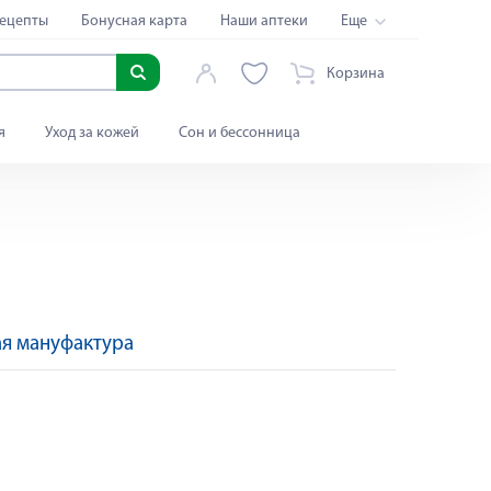
ецепты
Бонусная карта
Наши аптеки
Еще
Корзина
я
Уход за кожей
Сон и бессонница
я мануфактура