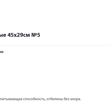
ые 45х29см №5
ии
питывающая способность, отбелены без хлора.