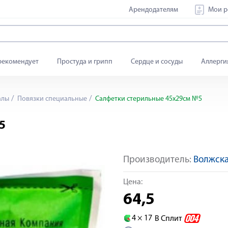
Арендодателям
Мои р
рекомендует
Простуда и грипп
Сердце и сосуды
Аллерги
алы
Повязки специальные
Салфетки стерильные 45х29см №5
5
Производитель:
Волжска
Цена:
64,5
4 ×
17
В Сплит