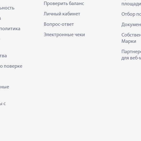
Проверить баланс
площади
ьность
Личный кабинет
Отбор п
в
Вопрос-ответ
Докумен
политика
Электронные чеки
Собстве
е
Марки
Партнер
тва
для веб-
 о поверке
ьные
ы с