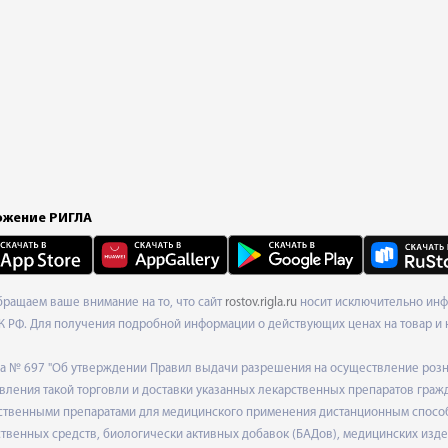
жение РИГЛА
Обращаем ваше внимание на то, что сайт
rostov.rigla.ru
носит исключительно инфо
К РФ. Для получения подробной информации о действующих ценах на товар и 
ода № 697 "Об утверждении Правил выдачи разрешения на осуществление роз
ления такой торговли и доставки указанных лекарственных препаратов граж
твенными препаратами для медицинского применения дистанционным способом
венных средств, биологически активных добавок (БАДов), медицинских издел