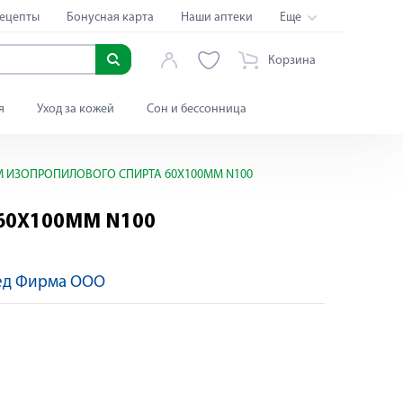
ецепты
Бонусная карта
Наши аптеки
Еще
Корзина
я
Уход за кожей
Сон и бессонница
М ИЗОПРОПИЛОВОГО СПИРТА 60Х100ММ N100
60Х100ММ N100
ед Фирма ООО