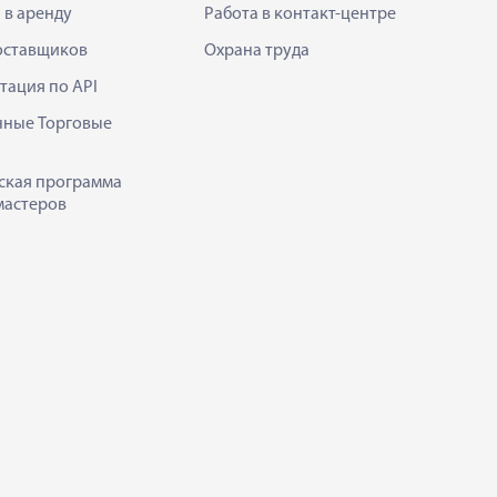
 в аренду
Работа в контакт-центре
оставщиков
Охрана труда
тация по API
нные Торговые
ская программа
мастеров