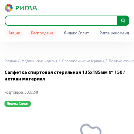
Акции
Распродажа
Яндекс Сплит
Ригла рекомендуе
Главная
Медицинские изделия
Перевязочные материалы
Повязки специ
Салфетка спиртовая стерильная 135х185мм № 150 /
неткан материал
код товара:
5005598
Яндекс Сплит