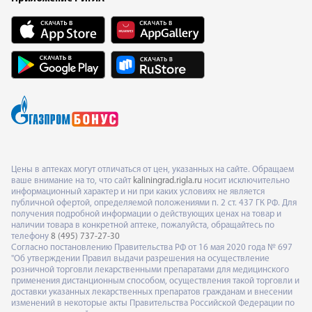
Цены в аптеках могут отличаться от цен, указанных на сайте. Обращаем
ваше внимание на то, что сайт
kaliningrad.rigla.ru
носит исключительно
информационный характер и ни при каких условиях не является
публичной офертой, определяемой положениями п. 2 ст. 437 ГК РФ. Для
получения подробной информации о действующих ценах на товар и
наличии товара в конкретной аптеке, пожалуйста, обращайтесь по
телефону
8 (495) 737-27-30
Согласно постановлению Правительства РФ от 16 мая 2020 года № 697
"Об утверждении Правил выдачи разрешения на осуществление
розничной торговли лекарственными препаратами для медицинского
применения дистанционным способом, осуществления такой торговли и
доставки указанных лекарственных препаратов гражданам и внесении
изменений в некоторые акты Правительства Российской Федерации по