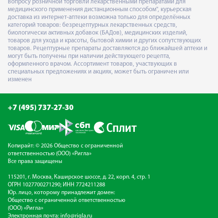
вопросу розничной торговли лекарственными препаратами для
медицинского применения дистанционным способом", курьерская
доставка из интернет-аптеки возможна только для определённых
категорий товаров: безрецептурных лекарственных средств,
биологически активных добавок (БАДов), медицинских изделий,
товаров для ухода и красоты, бытовой химии и других сопутствующих
товаров. Рецептурные препараты доставляются до ближайшей аптеки и
могут быть получены при наличии действующего рецепта,
оформленного врачом. Ассортимент товаров, участвующих в
специальных предложениях и акциях, может быть ограничен или
изменен
+7 (495) 737-27-30
Копирайт: © 2026 Общество с ограниченной
ответственностью (ООО) «Ригла»
Все права защищены
115201, г. Москва, Каширское шоссе, д. 22, корп. 4, стр. 1
ОГРН 1027700271290; ИНН 7724211288
Юр. лицо, которому принадлежит домен:
Общество с ограниченной ответственностью
(ООО) «Ригла»
Электронная почта:
info@rigla.ru