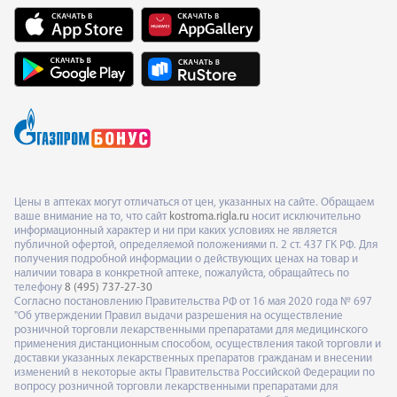
Цены в аптеках могут отличаться от цен, указанных на сайте. Обращаем
ваше внимание на то, что сайт
kostroma.rigla.ru
носит исключительно
информационный характер и ни при каких условиях не является
публичной офертой, определяемой положениями п. 2 ст. 437 ГК РФ. Для
получения подробной информации о действующих ценах на товар и
наличии товара в конкретной аптеке, пожалуйста, обращайтесь по
телефону
8 (495) 737-27-30
Согласно постановлению Правительства РФ от 16 мая 2020 года № 697
"Об утверждении Правил выдачи разрешения на осуществление
розничной торговли лекарственными препаратами для медицинского
применения дистанционным способом, осуществления такой торговли и
доставки указанных лекарственных препаратов гражданам и внесении
изменений в некоторые акты Правительства Российской Федерации по
вопросу розничной торговли лекарственными препаратами для