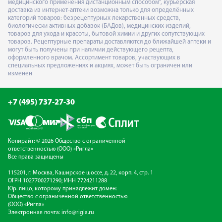
медицинского применения дистанционным способом", курьерская
доставка из интернет-аптеки возможна только для определённых
категорий товаров: безрецептурных лекарственных средств,
биологически активных добавок (БАДов), медицинских изделий,
товаров для ухода и красоты, бытовой химии и других сопутствующих
товаров. Рецептурные препараты доставляются до ближайшей аптеки и
могут быть получены при наличии действующего рецепта,
оформленного врачом. Ассортимент товаров, участвующих в
специальных предложениях и акциях, может быть ограничен или
изменен
+7 (495) 737-27-30
Копирайт: © 2026 Общество с ограниченной
ответственностью (ООО) «Ригла»
Все права защищены
115201, г. Москва, Каширское шоссе, д. 22, корп. 4, стр. 1
ОГРН 1027700271290; ИНН 7724211288
Юр. лицо, которому принадлежит домен:
Общество с ограниченной ответственностью
(ООО) «Ригла»
Электронная почта:
info@rigla.ru