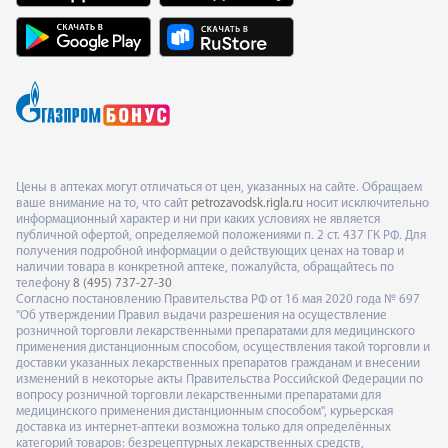
Цены в аптеках могут отличаться от цен, указанных на сайте. Обращаем
ваше внимание на то, что сайт
petrozavodsk.rigla.ru
носит исключительно
информационный характер и ни при каких условиях не является
публичной офертой, определяемой положениями п. 2 ст. 437 ГК РФ. Для
получения подробной информации о действующих ценах на товар и
наличии товара в конкретной аптеке, пожалуйста, обращайтесь по
телефону
8 (495) 737-27-30
Согласно постановлению Правительства РФ от 16 мая 2020 года № 697
"Об утверждении Правил выдачи разрешения на осуществление
розничной торговли лекарственными препаратами для медицинского
применения дистанционным способом, осуществления такой торговли и
доставки указанных лекарственных препаратов гражданам и внесении
изменений в некоторые акты Правительства Российской Федерации по
вопросу розничной торговли лекарственными препаратами для
медицинского применения дистанционным способом", курьерская
доставка из интернет-аптеки возможна только для определённых
категорий товаров: безрецептурных лекарственных средств,