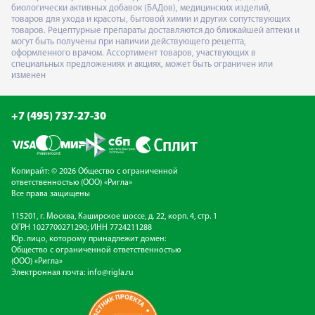
биологически активных добавок (БАДов), медицинских изделий,
товаров для ухода и красоты, бытовой химии и других сопутствующих
товаров. Рецептурные препараты доставляются до ближайшей аптеки и
могут быть получены при наличии действующего рецепта,
оформленного врачом. Ассортимент товаров, участвующих в
специальных предложениях и акциях, может быть ограничен или
изменен
+7 (495) 737-27-30
Копирайт: © 2026 Общество с ограниченной
ответственностью (ООО) «Ригла»
Все права защищены
115201, г. Москва, Каширское шоссе, д. 22, корп. 4, стр. 1
ОГРН 1027700271290; ИНН 7724211288
Юр. лицо, которому принадлежит домен:
Общество с ограниченной ответственностью
(ООО) «Ригла»
Электронная почта:
info@rigla.ru