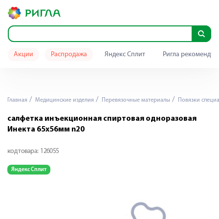
Акции
Распродажа
Яндекс Сплит
Ригла рекомендуе
Главная
Медицинские изделия
Перевязочные материалы
Повязки специ
салфетка инъекционная спиртовая одноразовая
Инекта 65х56мм n20
код товара:
126055
Яндекс Сплит