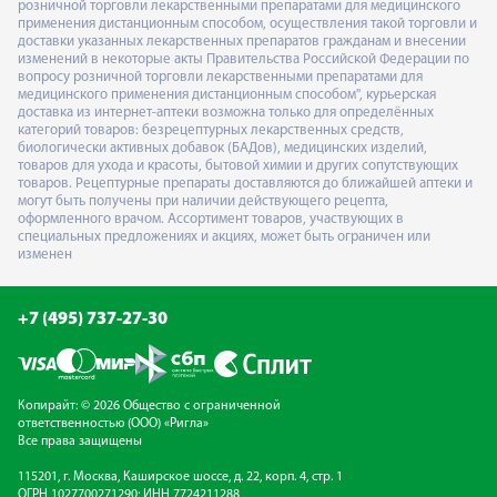
розничной торговли лекарственными препаратами для медицинского
применения дистанционным способом, осуществления такой торговли и
доставки указанных лекарственных препаратов гражданам и внесении
изменений в некоторые акты Правительства Российской Федерации по
вопросу розничной торговли лекарственными препаратами для
медицинского применения дистанционным способом", курьерская
доставка из интернет-аптеки возможна только для определённых
категорий товаров: безрецептурных лекарственных средств,
биологически активных добавок (БАДов), медицинских изделий,
товаров для ухода и красоты, бытовой химии и других сопутствующих
товаров. Рецептурные препараты доставляются до ближайшей аптеки и
могут быть получены при наличии действующего рецепта,
оформленного врачом. Ассортимент товаров, участвующих в
специальных предложениях и акциях, может быть ограничен или
изменен
+7 (495) 737-27-30
Копирайт: © 2026 Общество с ограниченной
ответственностью (ООО) «Ригла»
Все права защищены
115201, г. Москва, Каширское шоссе, д. 22, корп. 4, стр. 1
ОГРН 1027700271290; ИНН 7724211288