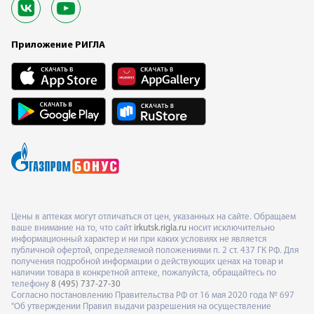
Приложение РИГЛА
Цены в аптеках могут отличаться от цен, указанных на сайте. Обращаем
ваше внимание на то, что сайт
irkutsk.rigla.ru
носит исключительно
информационный характер и ни при каких условиях не является
публичной офертой, определяемой положениями п. 2 ст. 437 ГК РФ. Для
получения подробной информации о действующих ценах на товар и
наличии товара в конкретной аптеке, пожалуйста, обращайтесь по
телефону
8 (495) 737-27-30
Согласно постановлению Правительства РФ от 16 мая 2020 года № 697
"Об утверждении Правил выдачи разрешения на осуществление