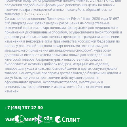
публичной офертой, определяемой положениями п. 2 ст. 437 ГК РФ. Для
получения подробной информации о действующих ценах на товар и
наличии товара в конкретной аптеке, пожалуйста, обращайтесь по
телефону
8 (495) 737-27-30
Согласно постановлению Правительства РФ от 16 мая 2020 года № 697
"Об утверждении Правил выдачи разрешения на осуществление
розничной торговли лекарственными препаратами для медицинского
применения дистанционным способом, осуществления такой торговли и
доставки указанных лекарственных препаратов гражданам и внесении
изменений в некоторые акты Правительства Российской Федерации по
вопросу розничной торговли лекарственными препаратами для
медицинского применения дистанционным способом", курьерская
доставка из интернет-аптеки возможна только для определённых
категорий товаров: безрецептурных лекарственных средств,
биологически активных добавок (БАДов), медицинских изделий,
товаров для ухода и красоты, бытовой химии и других сопутствующих
товаров. Рецептурные препараты доставляются до ближайшей аптеки и
могут быть получены при наличии действующего рецепта,
оформленного врачом. Ассортимент товаров, участвующих в
специальных предложениях и акциях, может быть ограничен или
изменен
+7 (495) 737-27-30