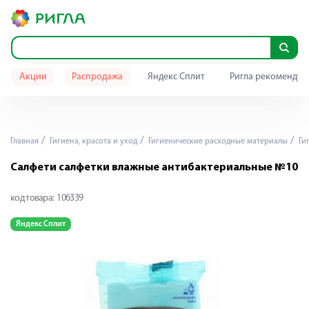
Акции
Распродажа
Яндекс Сплит
Ригла рекомендуе
Главная
Гигиена, красота и уход
Гигиенические расходные материалы
Ги
Салфети салфетки влажные антибактериальные №10
код товара:
106339
Яндекс Сплит