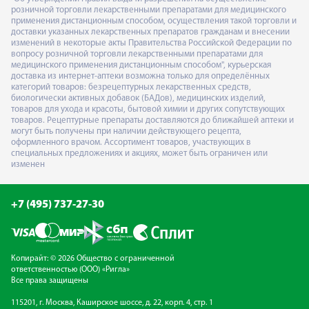
розничной торговли лекарственными препаратами для медицинского
применения дистанционным способом, осуществления такой торговли и
доставки указанных лекарственных препаратов гражданам и внесении
изменений в некоторые акты Правительства Российской Федерации по
вопросу розничной торговли лекарственными препаратами для
медицинского применения дистанционным способом", курьерская
доставка из интернет-аптеки возможна только для определённых
категорий товаров: безрецептурных лекарственных средств,
биологически активных добавок (БАДов), медицинских изделий,
товаров для ухода и красоты, бытовой химии и других сопутствующих
товаров. Рецептурные препараты доставляются до ближайшей аптеки и
могут быть получены при наличии действующего рецепта,
оформленного врачом. Ассортимент товаров, участвующих в
специальных предложениях и акциях, может быть ограничен или
изменен
+7 (495) 737-27-30
Копирайт: © 2026 Общество с ограниченной
ответственностью (ООО) «Ригла»
Все права защищены
115201, г. Москва, Каширское шоссе, д. 22, корп. 4, стр. 1