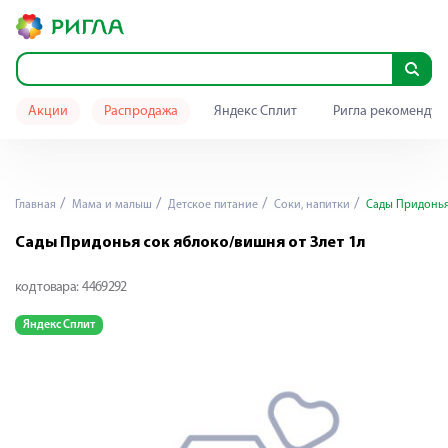
Акции
Распродажа
Яндекс Сплит
Ригла рекомендуе
Главная
Мама и малыш
Детское питание
Соки, напитки
Сады Придонья 
Сады Придонья сок яблоко/вишня от 3лет 1л
код товара:
4469292
Яндекс Сплит