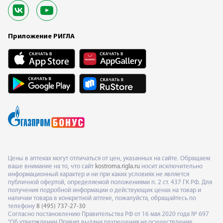
Приложение РИГЛА
Цены в аптеках могут отличаться от цен, указанных на сайте. Обращаем
ваше внимание на то, что сайт
kostroma.rigla.ru
носит исключительно
информационный характер и ни при каких условиях не является
публичной офертой, определяемой положениями п. 2 ст. 437 ГК РФ. Для
получения подробной информации о действующих ценах на товар и
наличии товара в конкретной аптеке, пожалуйста, обращайтесь по
телефону
8 (495) 737-27-30
Согласно постановлению Правительства РФ от 16 мая 2020 года № 697
"Об утверждении Правил выдачи разрешения на осуществление