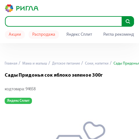
Акции
Распродажа
Яндекс Сплит
Ригла рекомендуе
Главная
Мама и малыш
Детское питание
Соки, напитки
Сады Придонья 
Сады Придонья сок яблоко зеленое 300г
код товара:
94658
Яндекс Сплит