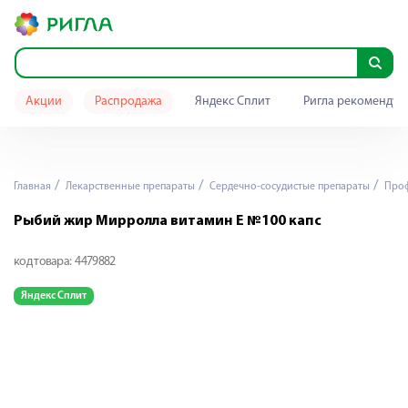
Акции
Распродажа
Яндекс Сплит
Ригла рекомендуе
Главная
Лекарственные препараты
Сердечно-сосудистые препараты
Проф
Рыбий жир Мирролла витамин Е №100 капс
код товара:
4479882
Яндекс Сплит