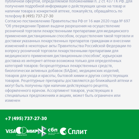
публичной офертой, определяемой положениями п. 2 ст. 437 ГК РФ. Для
получения подробной информации о действующих ценах на товар и
наличии товара в конкретной аптеке, пожалуйста, обращайтесь по
телефону
8 (495) 737-27-30
Согласно постановлению Правительства РФ от 16 мая 2020 года № 697
"Об утверждении Правил выдачи разрешения на осуществление
розничной торговли лекарственными препаратами для медицинского
применения дистанционным способом, осуществления такой торговли и
доставки указанных лекарственных препаратов гражданам и внесении
изменений в некоторые акты Правительства Российской Федерации по
вопросу розничной торговли лекарственными препаратами для
медицинского применения дистанционным способом", курьерская
доставка из интернет-аптеки возможна только для определённых
категорий товаров: безрецептурных лекарственных средств,
биологически активных добавок (БАДов), медицинских изделий,
товаров для ухода и красоты, бытовой химии и других сопутствующих
товаров. Рецептурные препараты доставляются до ближайшей аптеки и
могут быть получены при наличии действующего рецепта,
оформленного врачом. Ассортимент товаров, участвующих в
специальных предложениях и акциях, может быть ограничен или
изменен
+7 (495) 737-27-30