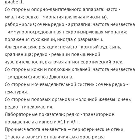
диабет1.
Со стороны опорно-двигательного аппарата: часто -
миалгия; редко - миопатия (включая миозиты),
рабдомиолиз; очень редко - артралгия; частота неизвестна
- иммуноопосредованная некротизирующая миопатия;
поражения сухожилий, иногда с разрывами.
Аллергические реакции: нечасто - кожный зуд, сыпь,
крапивница; редко - реакции повышенной
чувствительности, включая ангионевротический отек.
Со стороны кожи и подкожных тканей: частота неизвестна
- синдром Стивенса-Джонсона.
Со стороны мочевыделительной системы: очень редко -
гематурия.
Со стороны половых органов и молочной железы: очень
редко - гинекомастия.
Лабораторные показатели: редко - транзиторное
повышение активности АСТ и АЛТ.
Прочие: частота неизвестна — периферические отеки.
1Частота зависит от наличия факторов риска