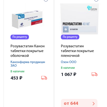
По рецепту
По рецепту
Розувастатин Канон
Розувастатин
таблетки покрытые
таблетки покрытые
оболочкой
пленочной
пленочной 40мг № 30
оболочкой 40мг №30
Канонфарма продакшн
Озон ООО
ЗАО
В наличии
В наличии
1 067
₽
453
₽
от
644