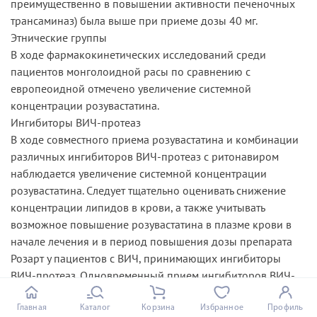
преимущественно в повышении активности печеночных
трансаминаз) была выше при приеме дозы 40 мг.
Этнические группы
В ходе фармакокинетических исследований среди
пациентов монголоидной расы по сравнению с
европеоидной отмечено увеличение системной
концентрации розувастатина.
Ингибиторы ВИЧ-протеаз
В ходе совместного приема розувастатина и комбинации
различных ингибиторов ВИЧ-протеаз с ритонавиром
наблюдается увеличение системной концентрации
розувастатина. Следует тщательно оценивать снижение
концентрации липидов в крови, а также учитывать
возможное повышение розувастатина в плазме крови в
начале лечения и в период повышения дозы препарата
Розарт у пациентов с ВИЧ, принимающих ингибиторы
ВИЧ-протеаз. Одновременный прием ингибиторов ВИЧ-
протеаз не рекомендуется без коррекции дозы
розувастатина.
Главная
Каталог
Корзина
Избранное
Профиль