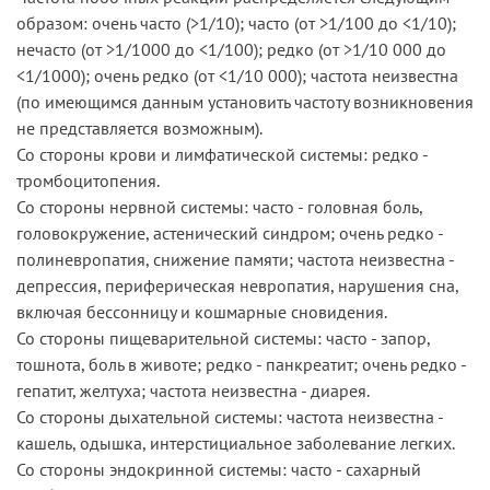
образом: очень часто (>1/10); часто (от >1/100 до <1/10);
нечасто (от >1/1000 до <1/100); редко (от >1/10 000 до
<1/1000); очень редко (от <1/10 000); частота неизвестна
(по имеющимся данным установить частоту возникновения
не представляется возможным).
Со стороны крови и лимфатической системы: редко -
тромбоцитопения.
Со стороны нервной системы: часто - головная боль,
головокружение, астенический синдром; очень редко -
полиневропатия, снижение памяти; частота неизвестна -
депрессия, периферическая невропатия, нарушения сна,
включая бессонницу и кошмарные сновидения.
Со стороны пищеварительной системы: часто - запор,
тошнота, боль в животе; редко - панкреатит; очень редко -
гепатит, желтуха; частота неизвестна - диарея.
Со стороны дыхательной системы: частота неизвестна -
кашель, одышка, интерстициальное заболевание легких.
Со стороны эндокринной системы: часто - сахарный