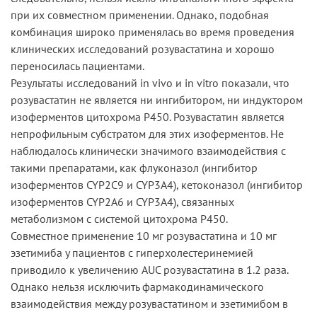
при их совместном применении. Однако, подобная
комбинация широко применялась во время проведения
клинических исследований розувастатина и хорошо
переносилась пациентами.
Результаты исследований in vivo и in vitro показали, что
розувастатин не является ни ингибитором, ни индуктором
изоферментов цитохрома Р450. Розувастатин является
непрофильным субстратом для этих изоферментов. Не
наблюдалось клинически значимого взаимодействия с
такими препаратами, как флуконазол (ингибитор
изоферментов CYP2C9 и CYP3A4), кетоконазол (ингибитор
изоферментов CYP2A6 и CYP3A4), связанных
метаболизмом с системой цитохрома Р450.
Совместное применение 10 мг розувастатина и 10 мг
эзетимиба у пациентов с гиперхолестеринемией
приводило к увеличению AUC розувастатина в 1.2 раза.
Однако нельзя исключить фармакодинамического
взаимодействия между розувастатином и эзетимибом в