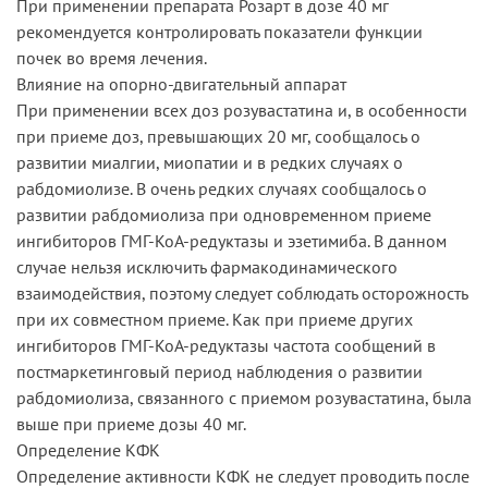
При применении препарата Розарт в дозе 40 мг
рекомендуется контролировать показатели функции
почек во время лечения.
Влияние на опорно-двигательный аппарат
При применении всех доз розувастатина и, в особенности
при приеме доз, превышающих 20 мг, сообщалось о
развитии миалгии, миопатии и в редких случаях о
рабдомиолизе. В очень редких случаях сообщалось о
развитии рабдомиолиза при одновременном приеме
ингибиторов ГМГ-КоА-редуктазы и эзетимиба. В данном
случае нельзя исключить фармакодинамического
взаимодействия, поэтому следует соблюдать осторожность
при их совместном приеме. Как при приеме других
ингибиторов ГМГ-КоА-редуктазы частота сообщений в
постмаркетинговый период наблюдения о развитии
рабдомиолиза, связанного с приемом розувастатина, была
выше при приеме дозы 40 мг.
Определение КФК
Определение активности КФК не следует проводить после