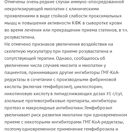
Отмечены очень редкие случаи иммуно-опосредованной
некротизирующей миопатии с клиническими
проявлениями в виде стойкой слабости проксимальных
мышц и повышения активности КФК в сыворотке крови
во время лечения или прекращении приема статинов, в т.ч.
розувастатина.
Не отмечено признаков увеличения воздействия на
скелетную мускулатуру при приеме розувастатина и
сопутствующей терапии. Однако, сообщалось об
увеличении числа случаев миозита и миопатии у
пациентов, принимавших другие ингибиторы ГМГ-КоА-
редуктазы в сочетании с производными фибриновой
кислоты (включая гемфиброзил), циклоспорин,
никотиновую кислоту в липидснижающих дозах ≥1 г/сут,
азольные противогрибковые препараты, ингибиторы
протеаз и макролидные антибиотики. Гемфиброзил
увеличивает риск развития миопатии при одновременном
приеме с некоторыми ингибиторами ГМГ-КоА-редуктазы,
поэтому одновременное применение гемфиброзила и