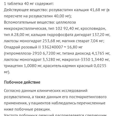
1 таблетка 40 мг содержит:
Действующее вещество: розувастатин кальция 41,68 мг (в
пересчете на розувастатин 40,00 мг);
Вспомогательные вещества: целлюлоза
микрокристаллическая, тип 102 92,40 мг, кросповидон,
тип А 28,00 мг, кальция гидрофосфата дигидрат 137,20 мг,
лактозы моногидрат 253,68 мг, магния стеарат 7,04 мг;
Опадрай розовый II 33G240007 ≈ 16,80 мг
(гипромеллоза-2910 6,7200 мг, титана диоксид 4,1765 мг,
лактозы моногидрат 3,5280 мг, макрогол-3350 1,3440 мг,
триацетин 1,0080 мг, краситель кармин красный 0,0235
мг).
Побочное действие
Согласно данным клинических исследований
розувастатина, а также данным его постмаркетингового
применения, у пациентов наблюдались перечисленные
ниже побочные реакции.
Частота побочных реакций распределяется следующим