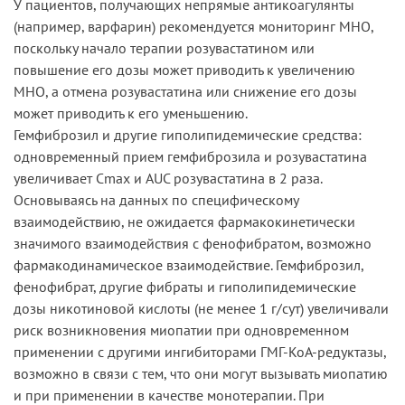
У пациентов, получающих непрямые антикоагулянты
(например, варфарин) рекомендуется мониторинг MHO,
поскольку начало терапии розувастатином или
повышение его дозы может приводить к увеличению
MHO, а отмена розувастатина или снижение его дозы
может приводить к его уменьшению.
Гемфиброзил и другие гиполипидемические средства:
одновременный прием гемфиброзила и розувастатина
увеличивает Cmax и AUC розувастатина в 2 раза.
Основываясь на данных по специфическому
взаимодействию, не ожидается фармакокинетически
значимого взаимодействия с фенофибратом, возможно
фармакодинамическое взаимодействие. Гемфиброзил,
фенофибрат, другие фибраты и гиполипидемические
дозы никотиновой кислоты (не менее 1 г/сут) увеличивали
риск возникновения миопатии при одновременном
применении с другими ингибиторами ГМГ-КоА-редуктазы,
возможно в связи с тем, что они могут вызывать миопатию
и при применении в качестве монотерапии. При