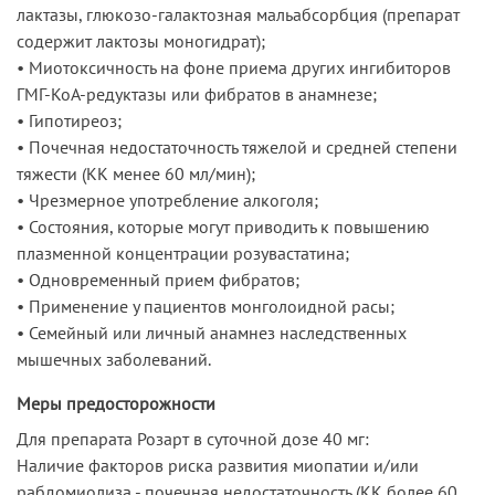
лактазы, глюкозо-галактозная мальабсорбция (препарат
содержит лактозы моногидрат);
• Миотоксичность на фоне приема других ингибиторов
ГМГ-КоА-редуктазы или фибратов в анамнезе;
• Гипотиреоз;
• Почечная недостаточность тяжелой и средней степени
тяжести (КК менее 60 мл/мин);
• Чрезмерное употребление алкоголя;
• Состояния, которые могут приводить к повышению
плазменной концентрации розувастатина;
• Одновременный прием фибратов;
• Применение у пациентов монголоидной расы;
• Семейный или личный анамнез наследственных
мышечных заболеваний.
Меры предосторожности
Для препарата Розарт в суточной дозе 40 мг:
Наличие факторов риска развития миопатии и/или
рабдомиолиза - почечная недостаточность (КК более 60