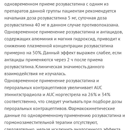
одновременном приеме розувастатина с одним из
препаратов данной группы пациентам рекомендуется
начальная доза розувастатина 5 мг, суточная доза
розувастатина 40 мг в данном случае противопоказана.
Одновременное применение розувастатина и антацидов,
содержащих алюминия и магния гидроксид, приводит к
снижению плазменной концентрации розувастатина
примерно на 50%. Данный эффект выражен слабее, если
антациды применяются через 2 ч после приема
розувастатина. Клиническая значимость данного
взаимодействия не изучалась.
Одновременное применение розувастатина и
пероральных контрацептивов увеличивает AUC
этинилэстрадиола и AUC норгестрела на 26% и 34%
соответственно, что следует учитывать при подборе дозы
пероральных контрацептивов. Фармакокинетические
данные по одновременному применению розувастатина и
гормонозаместительной терапии отсутствуют,
следовательно, нельзя исключить аналогичного эффекта