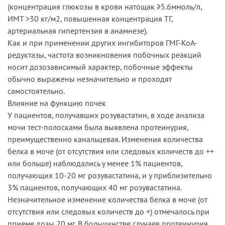
(концентрация глюкозы в крови натощак ≥5.6ммоль/л,
ИМТ >30 кг/м2, повышенная концентрация ТГ,
артериальная гипертензия в анамнезе).
Как и при применении других ингибиторов ГМГ-КоА-
редуктазы, частота возникновения побочных реакций
носит дозозависимый характер, побочные эффекты
обычно выражены незначительно и проходят
самостоятельно.
Влияние на функцию почек
У пациентов, получавших розувастатин, в ходе анализа
мочи тест-полосками была выявлена протеинурия,
преимущественно канальцевая. Изменения количества
белка в моче (от отсутствия или следовых количеств до ++
или больше) наблюдались у менее 1% пациентов,
получающих 10-20 мг розувастатина, и у приблизительно
3% пациентов, получающих 40 мг розувастатина.
Незначительное изменение количества белка в моче (от
отсутствия или следовых количеств до +) отмечалось при
приеме дозы 20 мг. В большинстве случаев протеинурия