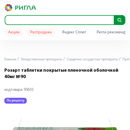
Акции
Распродажа
Яндекс Сплит
Ригла рекомендуе
Главная
Лекарственные препараты
Сердечно-сосудистые препараты
Преп
Розарт таблетки покрытые пленочной оболочкой
40мг №90
код товара:
95610
По рецепту
П