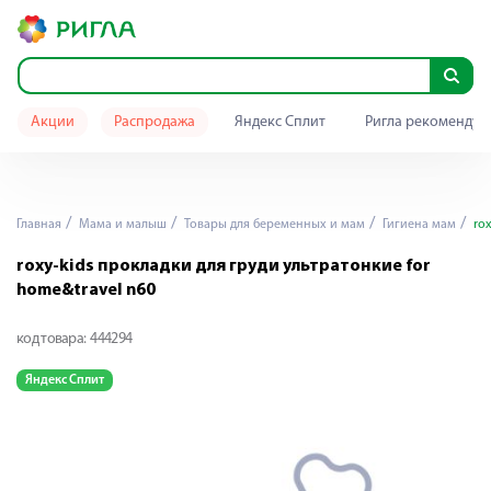
Акции
Распродажа
Яндекс Сплит
Ригла рекомендуе
Главная
Мама и малыш
Товары для беременных и мам
Гигиена мам
rox
roxy-kids прокладки для груди ультратонкие for
home&travel n60
код товара:
444294
Яндекс Сплит