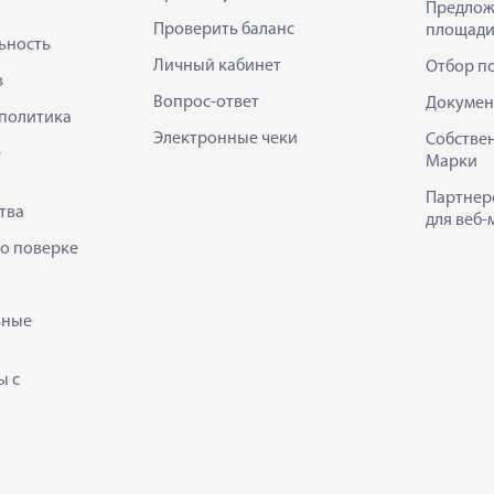
Предлож
Проверить баланс
площади
ьность
Личный кабинет
Отбор п
в
Вопрос-ответ
Докумен
политика
Электронные чеки
Собстве
е
Марки
Партнер
тва
для веб-
 о поверке
ьные
ы с