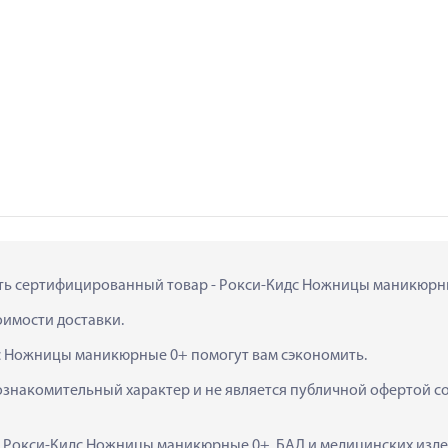
пить сертифицированный товар - Рокси-Кидс Ножницы маникюрные
тоимости доставки.
дс Ножницы маникюрные 0+ помогут вам сэкономить.
ознакомительный характер и не является публичной офертой сог
к  Рокси-Кидс Ножницы маникюрные 0+, БАД и медицинских изд