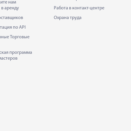
ите нам
 в аренду
Работа в контакт-центре
оставщиков
Охрана труда
тация по API
нные Торговые
ская программа
мастеров