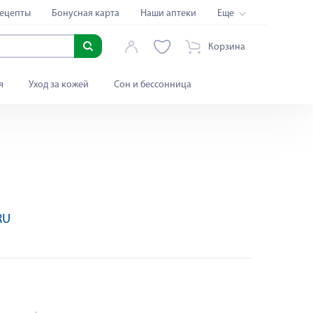
ецепты
Бонусная карта
Наши аптеки
Еще
Корзина
я
Уход за кожей
Сон и бессонница
RU