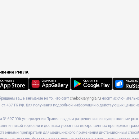
жение РИГЛА
Обращаем ваше внимание на то, что сайт
cheboksary.rigla.ru
носит исключительно
ст. 437 ГК РФ. Для получения подробной информации о действующих ценах на 
ода № 697 "Об утверждении Правил выдачи разрешения на осуществление роз
ления такой торговли и доставки указанных лекарственных препаратов граж
твенными препаратами для медицинского применения дистанционным способом