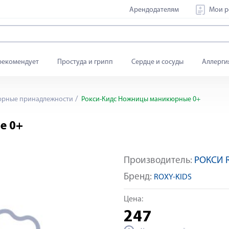
Арендодателям
Мои р
рекомендует
Простуда и грипп
Сердце и сосуды
Аллерги
рные принадлежности
Рокси-Кидс Ножницы маникюрные 0+
е 0+
Производитель:
РОКСИ 
Бренд:
ROXY-KIDS
Цена:
247