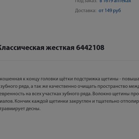
Под заказ:
в 1619 аптеках
Доставка:
от 149 руб
Классическая жесткая 6442108
- скошенная к концу головки щётки подстрижка щетины - повыша
зубного ряда, а так же качественно очищать пространство меж
ренность на всех участках зубного ряда. Волокно щетины про
иалов. Кончик каждой щетинки закруглен и тщательно отполи
 травмирует десны.