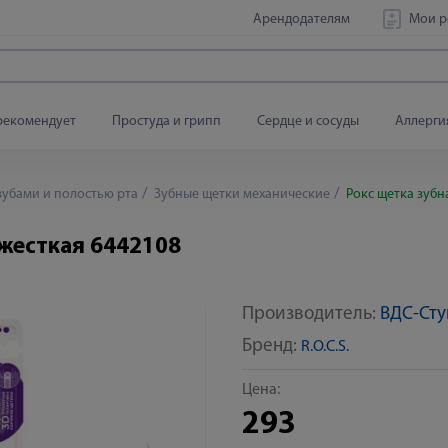
Арендодателям
Мои р
рекомендует
Простуда и грипп
Сердце и сосуды
Аллерги
зубами и полостью рта
Зубные щетки механические
Рокс щетка зубн
 жесткая 6442108
Производитель:
ВДС-Ст
Яндекс Сплит
Бренд:
R.O.C.S.
Цена:
293