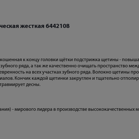
ческая жесткая 6442108
- скошенная к концу головки щётки подстрижка щетины - повыша
зубного ряда, а так же качественно очищать пространство меж
ренность на всех участках зубного ряда. Волокно щетины про
иалов. Кончик каждой щетинки закруглен и тщательно отполи
 травмирует десны.
ния) - мирового лидера в производстве высококачественных 