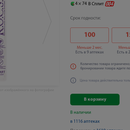
4 ×
74
В Сплит
Срок годности:
100
1
Меньше 2 мес.
Меньш
Есть в 9 аптеках
Есть в 
Количество товара ограничено,
бронировании товара ждите п
Цена товара действительна тол
 от изображённого на фотографии
В корзину
В наличии
в 1116 аптеках