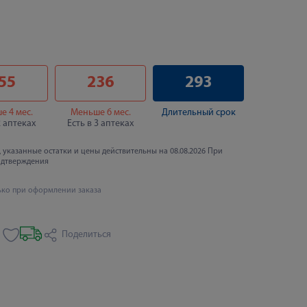
55
236
293
е 4 мес.
Меньше 6 мес.
Длительный срок
2 аптеках
Есть в 3 аптеках
 указанные остатки и цены действительны на 08.08.2026 При
одтверждения
ько при оформлении заказа
Поделиться