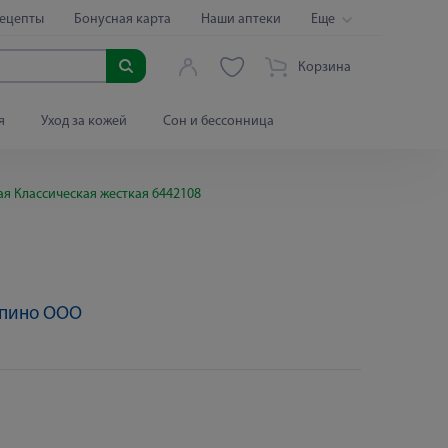
ецепты
Бонусная карта
Наши аптеки
Еще
Корзина
я
Уход за кожей
Сон и бессонница
ая Классическая жесткая 6442108
упино ООО
Яндекс Сплит