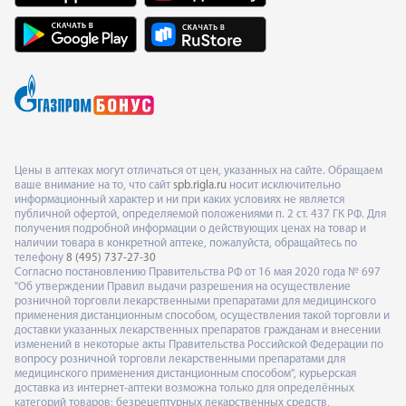
Цены в аптеках могут отличаться от цен, указанных на сайте. Обращаем
ваше внимание на то, что сайт
spb.rigla.ru
носит исключительно
информационный характер и ни при каких условиях не является
публичной офертой, определяемой положениями п. 2 ст. 437 ГК РФ. Для
получения подробной информации о действующих ценах на товар и
наличии товара в конкретной аптеке, пожалуйста, обращайтесь по
телефону
8 (495) 737-27-30
Согласно постановлению Правительства РФ от 16 мая 2020 года № 697
"Об утверждении Правил выдачи разрешения на осуществление
розничной торговли лекарственными препаратами для медицинского
применения дистанционным способом, осуществления такой торговли и
доставки указанных лекарственных препаратов гражданам и внесении
изменений в некоторые акты Правительства Российской Федерации по
вопросу розничной торговли лекарственными препаратами для
медицинского применения дистанционным способом", курьерская
доставка из интернет-аптеки возможна только для определённых
категорий товаров: безрецептурных лекарственных средств,