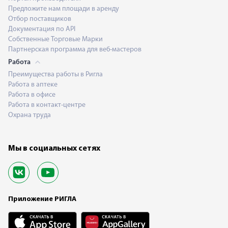
Предложите нам площади в аренду
Отбор поставщиков
Документация по API
Собственные Торговые Марки
Партнерская программа для веб-мастеров
Работа
Преимущества работы в Ригла
Работа в аптеке
Работа в офисе
Работа в контакт-центре
Охрана труда
Мы в социальных сетях
Приложение РИГЛА