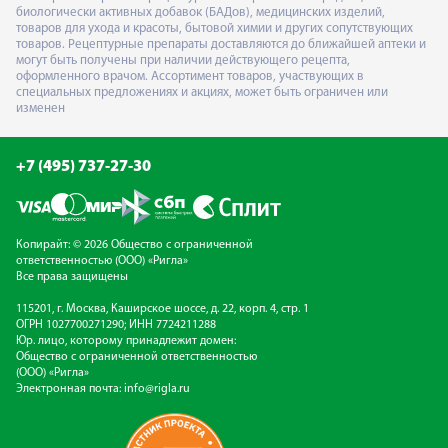
биологически активных добавок (БАДов), медицинских изделий,
товаров для ухода и красоты, бытовой химии и других сопутствующих
товаров. Рецептурные препараты доставляются до ближайшей аптеки и
могут быть получены при наличии действующего рецепта,
оформленного врачом. Ассортимент товаров, участвующих в
специальных предложениях и акциях, может быть ограничен или
изменен
+7 (495) 737-27-30
Копирайт: © 2026 Общество с ограниченной
ответственностью (ООО) «Ригла»
Все права защищены
115201, г. Москва, Каширское шоссе, д. 22, корп. 4, стр. 1
ОГРН 1027700271290; ИНН 7724211288
Юр. лицо, которому принадлежит домен:
Общество с ограниченной ответственностью
(ООО) «Ригла»
Электронная почта:
info@rigla.ru