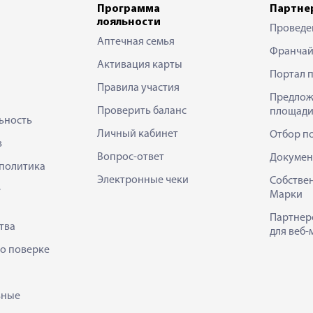
Программа
Партне
лояльности
Проведе
Аптечная семья
Франчай
Активация карты
Портал 
Правила участия
Предлож
Проверить баланс
площади
ьность
Личный кабинет
Отбор п
в
Вопрос-ответ
Докумен
политика
Электронные чеки
Собстве
е
Марки
Партнер
тва
для веб-
 о поверке
ьные