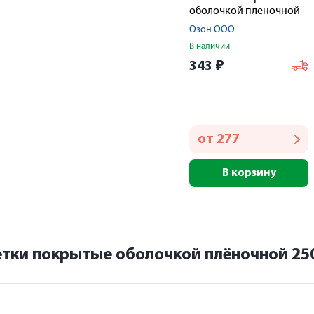
оболочкой пленочной
250мг № 10
Озон ООО
В наличии
343
₽
от
277
В корзину
етки покрытые оболочкой плёночной 25