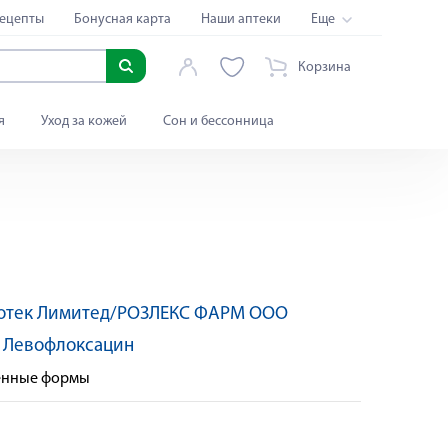
ецепты
Бонусная карта
Наши аптеки
Еще
Корзина
я
Уход за кожей
Сон и бессонница
иотек Лимитед/РОЗЛЕКС ФАРМ ООО
:
Левофлоксацин
венные формы