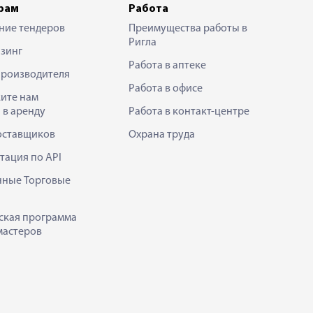
рам
Работа
ние тендеров
Преимущества работы в
Ригла
зинг
Работа в аптеке
производителя
Работа в офисе
ите нам
 в аренду
Работа в контакт-центре
оставщиков
Охрана труда
тация по API
нные Торговые
ская программа
мастеров