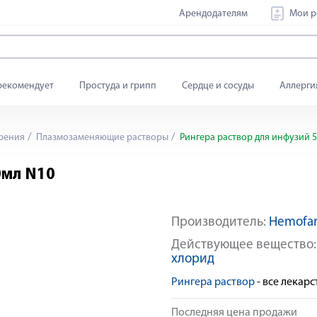
Арендодателям
Мои р
рекомендует
Простуда и грипп
Сердце и сосуды
Аллерги
рения
Плазмозаменяющие растворы
Рингера раствор для инфузий 
0мл N10
Производитель:
Hemofa
Действующее вещество
хлорид
Рингера раствор
- все лекар
Последняя цена продажи