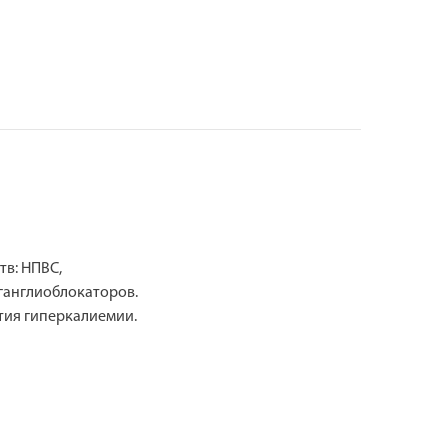
в: НПВС,
ганглиоблокаторов.
тия гиперкалиемии.