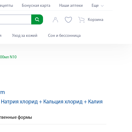
ецепты
Бонусная карта
Наши аптеки
Еще
Корзина
я
Уход за кожей
Сон и бессонница
500мл N10
rm
:
Натрия хлорид + Кальция хлорид + Калия
ственные формы