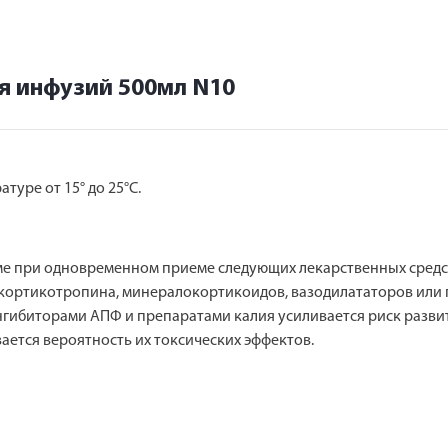
я инфузий 500мл N10
туре от 15° до 25°С.
е при одновременном приеме следующих лекарственных средст
, кортикотропина, минералокортикоидов, вазодилататоров или 
гибиторами АПФ и препаратами калия усиливается риск разви
ется вероятность их токсических эффектов.