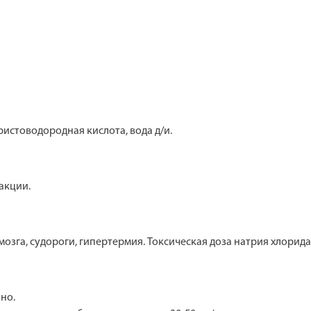
истоводородная кислота, вода д/и.
акции.
озга, судороги, гипертермия. Токсическая доза натрия хлорида -
но.