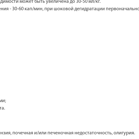
одимости может быть увеличена до 30-50 мл/кг.
дения - 30-60 кап/мин, при шоковой дегидратации первоначально 
ми;
та.
нзия, почечная и/или печеночная недостаточность, олигурия.