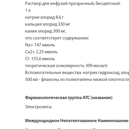
Раствор для инфузий прозрачный, бесцветный.
1 л
натрия хлорид 8.6 г
кальция хлорид 330 мг
калия хлорид 300 мг,
что соответствует содержанию:
Na+ 147 ммоль
Ca2+ 2.25 ммоль
Cl- 155.6 ммоль
теоретическая осмолярность 309 мосм/л
Вспомогательные вещества: натрия гидроксид, хлор
500 мл - флаконы из полиэтилена низкой плотност
Фармакологическая группа АТС (название)
Электролиты
Международное Непатентованное Наименование