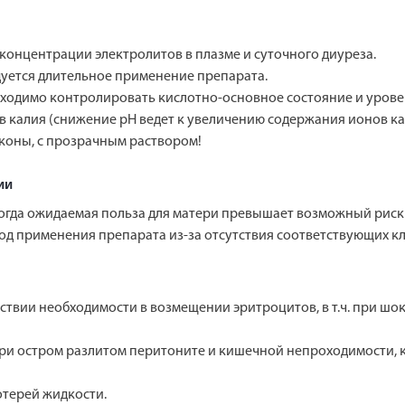
онцентрации электролитов в плазме и суточного диуреза.
дуется длительное применение препарата.
бходимо контролировать кислотно-основное состояние и урове
 калия (снижение рН ведет к увеличению содержания ионов кал
оны, с прозрачным раствором!
ии
когда ожидаемая польза для матери превышает возможный риск 
од применения препарата из-за отсутствия соответствующих к
ствии необходимости в возмещении эритроцитов, в т.ч. при шок
при остром разлитом перитоните и кишечной непроходимости,
терей жидкости.