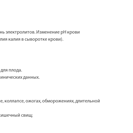
нь электролитов. Изменение рН крови
ия калия в сыворотке крови).
для плода.
линических данных.
е, коллапсе, ожогах, обморожениях, длительной
 кишечный свищ;