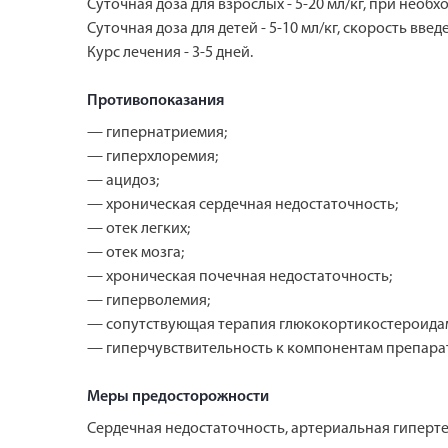
Суточная доза для взрослых - 5-20 мл/кг, при необх
Суточная доза для детей - 5-10 мл/кг, скорость вве
Курс лечения - 3-5 дней.
Противопоказания
— гипернатриемия;
— гиперхлоремия;
— ацидоз;
— хроническая сердечная недостаточность;
— отек легких;
— отек мозга;
— хроническая почечная недостаточность;
— гиперволемия;
— сопутствующая терапия глюкокортикостероида
— гиперчувствительность к компонентам препара
Меры предосторожности
Сердечная недостаточность, артериальная гиперте