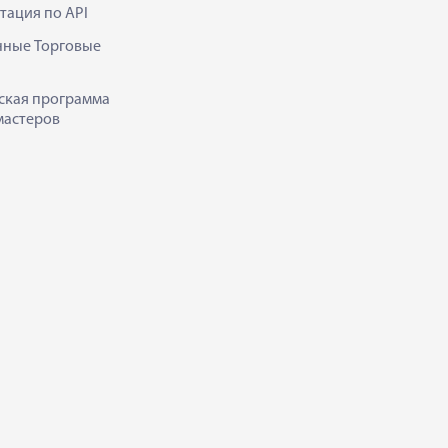
тация по API
нные Торговые
ская программа
мастеров