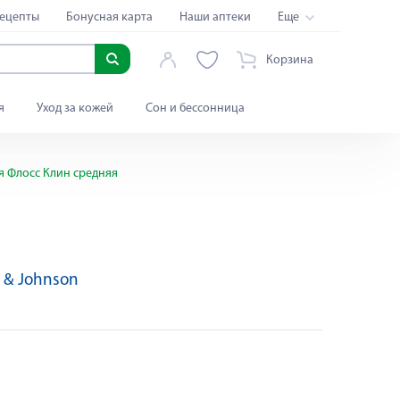
ецепты
Бонусная карта
Наши аптеки
Еще
Корзина
я
Уход за кожей
Сон и бессонница
я Флосс Клин средняя
 & Johnson