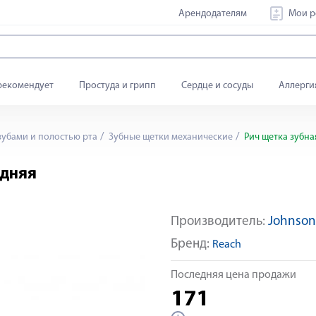
Арендодателям
Мои р
рекомендует
Простуда и грипп
Сердце и сосуды
Аллерги
зубами и полостью рта
Зубные щетки механические
Рич щетка зубна
едняя
Производитель:
Johnson
Бренд:
Reach
Последняя цена продажи
171