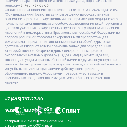
наличии товара в конкретной аптеке, пожалуйста, обращайтесь по
телефону
8 (495) 737-27-30
Согласно постановлению Правительства РФ от 16 мая 2020 года № 697
"Об утверждении Правил выдачи разрешения на осуществление
розничной торговли лекарственными препаратами для медицинского
применения дистанционным способом, осуществления такой торговли и
доставки указанных лекарственных препаратов гражданам и внесении
изменений в некоторые акты Правительства Российской Федерации по
вопросу розничной торговли лекарственными препаратами для
медицинского применения дистанционным способом", курьерская
доставка из интернет-аптеки возможна только для определённых
категорий товаров: безрецептурных лекарственных средств,
биологически активных добавок (БАДов), медицинских изделий,
товаров для ухода и красоты, бытовой химии и других сопутствующих
товаров. Рецептурные препараты доставляются до ближайшей аптеки и
могут быть получены при наличии действующего рецепта,
оформленного врачом. Ассортимент товаров, участвующих в
специальных предложениях и акциях, может быть ограничен или
изменен
+7 (495) 737-27-30
Копирайт: © 2026 Общество с ограниченной
ответственностью (ООО) «Ригла»