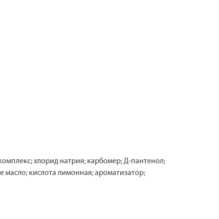
омплекс; хлорид натрия; карбомер; Д-пантенол;
е масло; кислота лимонная; ароматизатор;