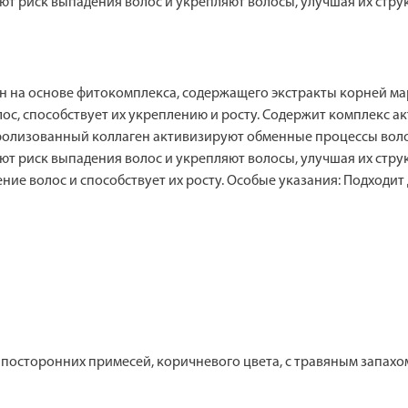
 риск выпадения волос и укрепляют волосы, улучшая их струк
 на основе фитокомплекса, содержащего экстракты корней мар
лос, способствует их укреплению и росту. Содержит комплекс 
ролизованный коллаген активизируют обменные процессы воло
 риск выпадения волос и укрепляют волосы, улучшая их структ
е волос и способствует их росту. Особые указания: Подходит д
 посторонних примесей, коричневого цвета, с травяным запахо