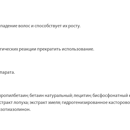
адение волос и способствует их росту.
гических реакции прекратить использование.
парата.
ропилбетаин; бетаин натуральный; лецитин; бисфосфонатный к
стракт лопуха; экстракт хмеля; гидрогенизированное касторово
изотиазолинон.