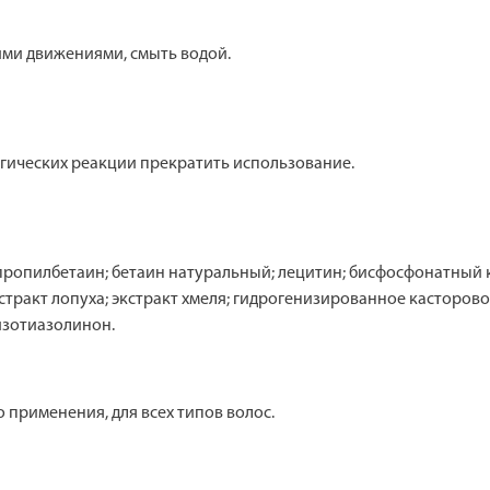
ми движениями, смыть водой.
гических реакции прекратить использование.
ропилбетаин; бетаин натуральный; лецитин; бисфосфонатный к
стракт лопуха; экстракт хмеля; гидрогенизированное касторово
изотиазолинон.
 применения, для всех типов волос.