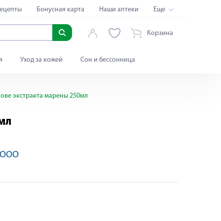
ецепты
Бонусная карта
Наши аптеки
Еще
Корзина
я
Уход за кожей
Сон и бессонница
ове экстракта марены 250мл
мл
 ООО