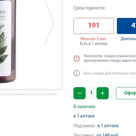
Срок годности:
191
4
Меньше 2 мес.
Длитель
Есть в 1 аптеке
Количество товара ограничено,
бронировании товара ждите п
Цена товара действительна тол
Офор
 от изображённого на фотографии
В наличии
в 1 аптеке
Под заказ:
в 1 аптеке
Доставка:
от 149 руб