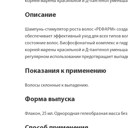
корней марены красильной и Д-пантенол уменьшают
Описание
Шампунь-стимулятор роста волос «РЕФАРМ» создан
обеспечивает эффективный уход для всех типов во
состояние волос. Бисфосфонатный комплекс и гид
корней марены красильной и Д-пантенол уменьшают
регулярном использовании предотвращает выпадени
Показания к применению
Волосы склонные к выпадению.
Форма выпуска
Флакон, 25 мл. Однородная гелеобразная масса без