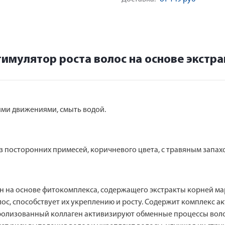
имулятор роста волос на основе экстр
ми движениями, смыть водой.
з посторонних примесей, коричневого цвета, с травяным запах
 на основе фитокомплекса, содержащего экстракты корней мар
лос, способствует их укреплению и росту. Содержит комплекс 
ролизованный коллаген активизируют обменные процессы воло