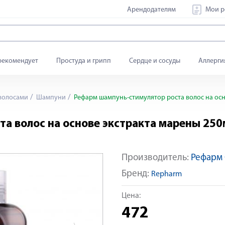
Арендодателям
Мои р
рекомендует
Простуда и грипп
Сердце и сосуды
Аллерги
 волосами
Шампуни
Рефарм шампунь-стимулятор роста волос на осн
а волос на основе экстракта марены 250
Производитель:
Рефарм
Яндекс Сплит
Бренд:
Repharm
Цена:
472