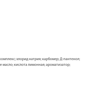
омплекс; хлорид натрия; карбомер; Д-пантенол;
е масло; кислота лимонная; ароматизатор;