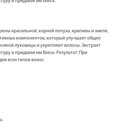
туру и придавая им блеск.
ены красильной, корней лопуха, крапивы и хмеля,
активных компонентов, который улучшает общее
сяной луковицы и укрепляют волосы. Экстракт
уру и придавая им блеск. Результат: При
ля всех типов волос.
м.