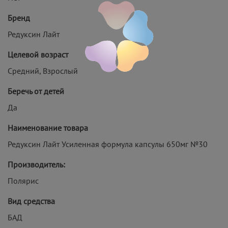
Бренд
Редуксин Лайт
Целевой возраст
Средний, Взрослый
Беречь от детей
Да
Наименование товара
Редуксин Лайт Усиленная формула капсулы 650мг №30
Производитель:
Полярис
Вид средства
БАД