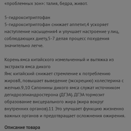
«проблемных зон»: талия, бедра, живот.
5-гидрокситриптофан
5-гидрокситриптофан снижает аппетит,4 ускоряет
наступление насыщения4 и улучшает настроение у лиц,
соблюдающих диету,5-7 делая процесс похудения
значительно легче.
Корень ямса китайского измельченный и вытяжка из
экстракта ямса дикого
Ямс китайский снижает стремление к потреблению
жиров8, повышает выведение (экскрецию) холестерина с
желчью.9,10 Сапонины дикого ямса служат источником
дегидроэпиандростерона (ДГЭА). ДГЭА тормозит
образование висцерального жира (жира вокруг
внутренних органов).11 Это улучшает функцию жизненно
важных органов и предотвращает осложнения ожирения.
Описание товара