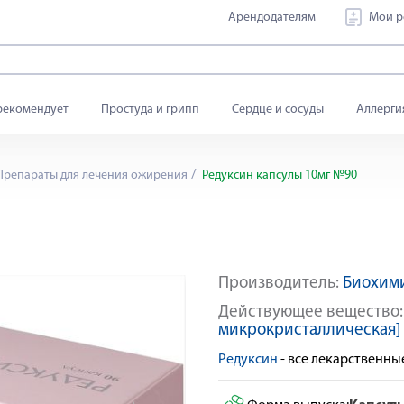
Арендодателям
Мои р
рекомендует
Простуда и грипп
Сердце и сосуды
Аллерги
репараты для лечения ожирения
Редуксин капсулы 10мг №90
Производитель:
Биохим
По рецепту
Действующее вещество
микрокристаллическая]
Редуксин
- все лекарственн