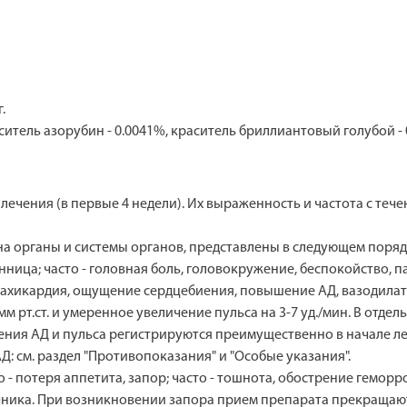
.
ситель азорубин - 0.0041%, краситель бриллиантовый голубой - 
лечения (в первые 4 недели). Их выраженность и частота с те
а органы и системы органов, представлены в следующем порядке
сонница; часто - головная боль, головокружение, беспокойство, п
 тахикардия, ощущение сердцебиения, повышение АД, вазодилат
м рт.ст. и умеренное увеличение пульса на 3-7 уд./мин. В отд
ния АД и пульса регистрируются преимущественно в начале леч
: см. раздел "Противопоказания" и "Особые указания".
- потеря аппетита, запор; часто - тошнота, обострение геморр
ника. При возникновении запора прием препарата прекращают