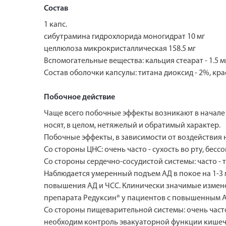
Состав
1 капс.
сибутрамина гидрохлорида моногидрат 10 мг
целлюлоза микрокристаллическая 158.5 мг
Вспомогательные вещества: кальция стеарат - 1.5 мг
Состав оболочки капсулы: титана диоксид - 2%, кра
Побочное действие
Чаще всего побочные эффекты возникают в начале 
носят, в целом, нетяжелый и обратимый характер.
Побочные эффекты, в зависимости от воздействия н
Со стороны ЦНС: очень часто - сухость во рту, бес
Со стороны сердечно-сосудистой системы: часто -
Наблюдается умеренный подъем АД в покое на 1-3 м
повышения АД и ЧСС. Клинически значимые измене
препарата Редуксин® у пациентов с повышенным АД
Со стороны пищеварительной системы: очень часто 
необходим контроль эвакуаторной функции кишеч