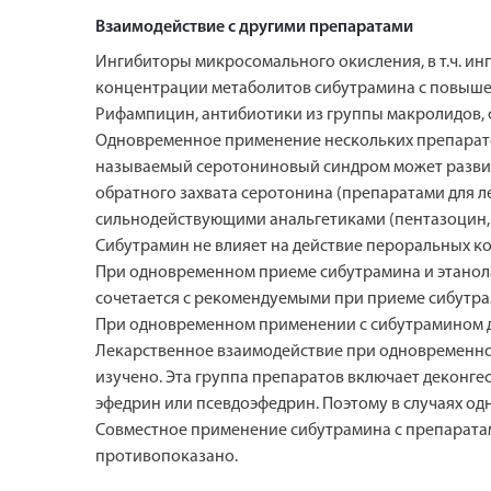
Взаимодействие с другими препаратами
Ингибиторы микросомального окисления, в т.ч. и
концентрации метаболитов сибутрамина с повыше
Рифампицин, антибиотики из группы макролидов, 
Одновременное применение нескольких препаратов
называемый серотониновый синдром может развит
обратного захвата серотонина (препаратами для л
сильнодействующими анальгетиками (пентазоцин,
Сибутрамин не влияет на действие пероральных к
При одновременном приеме сибутрамина и этанола
сочетается с рекомендуемыми при приеме сибутр
При одновременном применении с сибутрамином др
Лекарственное взаимодействие при одновременно
изучено. Эта группа препаратов включает деконге
эфедрин или псевдоэфедрин. Поэтому в случаях о
Совместное применение сибутрамина с препаратам
противопоказано.