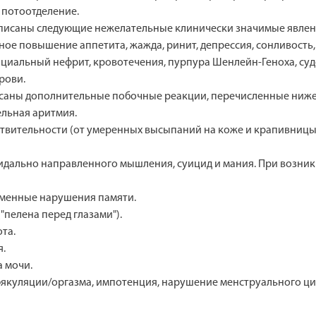
 потоотделение.
писаны следующие нежелательные клинически значимые явлени
льное повышение аппетита, жажда, ринит, депрессия, сонливост
ициальный нефрит, кровотечения, пурпура Шенлейн-Геноха, су
рови.
саны дополнительные побочные реакции, перечисленные ниже 
ельная аритмия.
твительности (от умеренных высыпаний на коже и крапивницы 
ицидально направленного мышления, суицид и мания. При возн
еменные нарушения памяти.
"пелена перед глазами").
та.
я.
 мочи.
якуляции/оргазма, импотенция, нарушение менструального ци