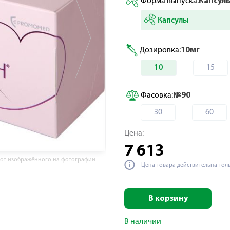
Форма выпуска:
Капсул
Капсулы
Дозировка:
10мг
10
15
Фасовка:
№90
30
60
Цена:
7 613
 от изображённого на фотографии
Цена товара действительна тол
В корзину
В наличии