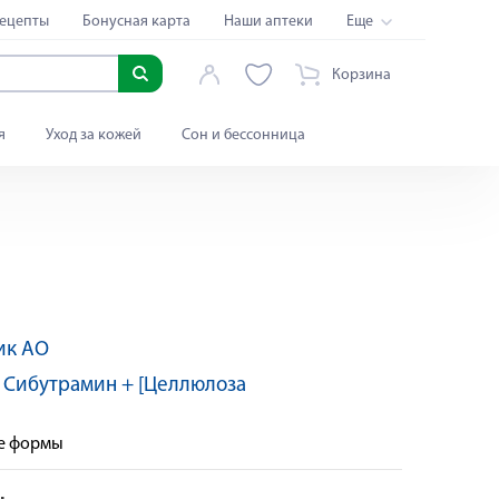
ецепты
Бонусная карта
Наши аптеки
Еще
Корзина
я
Уход за кожей
Сон и бессонница
ик АО
По рецепту
:
Сибутрамин + [Целлюлоза
ые формы