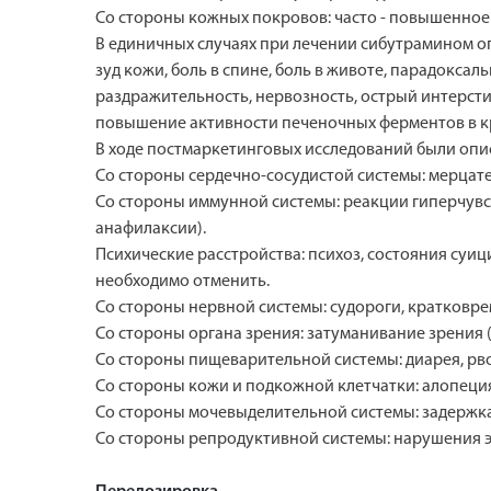
Со стороны кожных покровов: часто - повышенное
В единичных случаях при лечении сибутрамином о
зуд кожи, боль в спине, боль в животе, парадокса
раздражительность, нервозность, острый интерст
повышение активности печеночных ферментов в к
В ходе постмаркетинговых исследований были опи
Со стороны сердечно-сосудистой системы: мерцат
Со стороны иммунной системы: реакции гиперчувс
анафилаксии).
Психические расстройства: психоз, состояния су
необходимо отменить.
Со стороны нервной системы: судороги, кратковр
Со стороны органа зрения: затуманивание зрения (
Со стороны пищеварительной системы: диарея, рво
Со стороны кожи и подкожной клетчатки: алопеци
Со стороны мочевыделительной системы: задержка
Со стороны репродуктивной системы: нарушения э