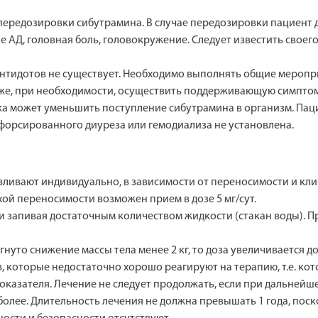
ередозировки сибутрамина. В случае передозировки пациент д
е АД, головная боль, головокружение. Следует известить своег
антидотов не существует. Необходимо выполнять общие меропр
акже, при необходимости, осуществить поддерживающую симпт
ка может уменьшить поступление сибутрамина в организм. Па
форсированного диуреза или гемодиализа не установлена.
навливают индивидуально, в зависимости от переносимости и кл
хой переносимости возможен прием в дозе 5 мг/сут.
и запивая достаточным количеством жидкости (стакан воды). П
игнуто снижение массы тела менее 2 кг, то доза увеличивается д
 которые недостаточно хорошо реагируют на терапию, т.е. кот
показателя. Лечение не следует продолжать, если при дальнейш
 и более. Длительность лечения не должна превышать 1 года, п