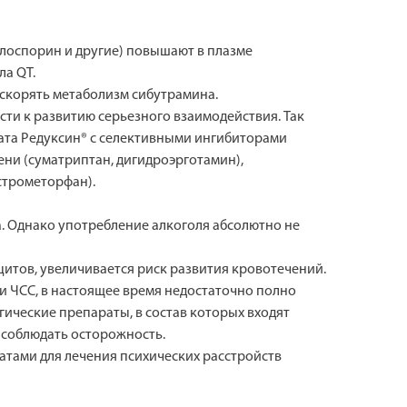
клоспорин и другие) повышают в плазме
а QT.
ускорять метаболизм сибутрамина.
и к развитию серьезного взаимодействия. Так
та Редуксин® с селективными ингибиторами
ени (суматриптан, дигидроэрготамин),
строметорфан).
. Однако употребление алкоголя абсолютно не
итов, увеличивается риск развития кровотечений.
 ЧСС, в настоящее время недостаточно полно
ические препараты, в состав которых входят
 соблюдать осторожность.
атами для лечения психических расстройств