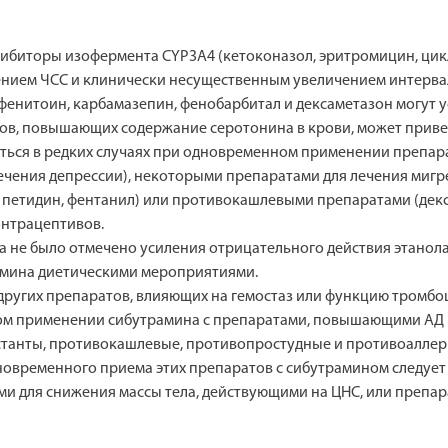
нгибиторы изофермента CYP3А4 (кетоконазол, эритромицин, ци
нием ЧСС и клинически несущественным увеличением интервал
фенитоин, карбамазепин, фенобарбитал и дексаметазон могут 
, повышающих содержание серотонина в крови, может привест
ься в редких случаях при одновременном применении препара
ечения депрессии), некоторыми препаратами для лечения мигр
 петидин, фентанил) или противокашлевыми препаратами (дек
онтрацептивов.
 не было отмечено усиления отрицательного действия этанола
амина диетическими мероприятиями.
угих препаратов, влияющих на гемостаз или функцию тромбоц
м применении сибутрамина с препаратами, повышающими АД и
станты, противокашлевые, противопростудные и противоаллерг
дновременного приема этих препаратов с сибутрамином следует
и для снижения массы тела, действующими на ЦНС, или препар