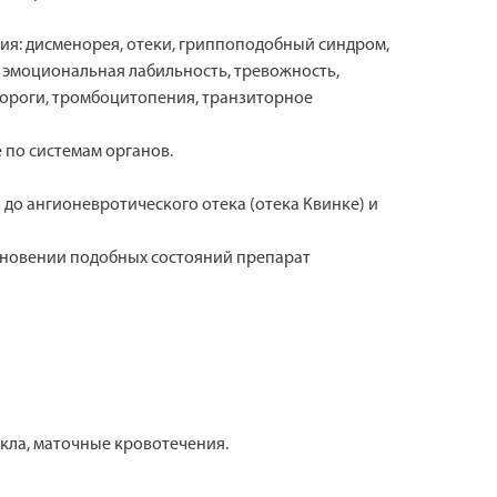
я: дисменорея, отеки, гриппоподобный синдром,
ь, эмоциональная лабильность, тревожность,
дороги, тромбоцитопения, транзиторное
по системам органов.
до ангионевротического отека (отека Квинке) и
икновении подобных состояний препарат
кла, маточные кровотечения.