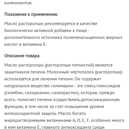
компонентов.
Показания к применению
Масло расторопши рекомендуется в качестве
биологически активной добавки к пище -
дополнительного источника полиненасыщенных жирных
кислот и витамина Е.
Описание товара
Масло расторопши (расторопши пятнистой) является
защитником печени. Молочный чертополох (расторопша)
используется для лечения печени. Он содержит
натуральное вещество силимарин - это смесь гликозидов
(силибин, силидианин, силихристин), которая, прежде
всего, помогает печени осуществлять детоксикационную
функцию, в том числе за счет повышения уровня
антиоксидантной защиты. Масло богато
жирорастворимыми витаминами A, D, E, F, особенно много
в нем витамина Е, главного антиоксиданта среди