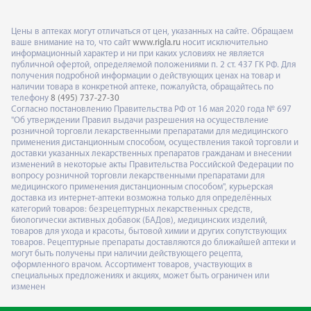
Цены в аптеках могут отличаться от цен, указанных на сайте. Обращаем
ваше внимание на то, что сайт
www.rigla.ru
носит исключительно
информационный характер и ни при каких условиях не является
публичной офертой, определяемой положениями п. 2 ст. 437 ГК РФ. Для
получения подробной информации о действующих ценах на товар и
наличии товара в конкретной аптеке, пожалуйста, обращайтесь по
телефону
8 (495) 737-27-30
Согласно постановлению Правительства РФ от 16 мая 2020 года № 697
"Об утверждении Правил выдачи разрешения на осуществление
розничной торговли лекарственными препаратами для медицинского
применения дистанционным способом, осуществления такой торговли и
доставки указанных лекарственных препаратов гражданам и внесении
изменений в некоторые акты Правительства Российской Федерации по
вопросу розничной торговли лекарственными препаратами для
медицинского применения дистанционным способом", курьерская
доставка из интернет-аптеки возможна только для определённых
категорий товаров: безрецептурных лекарственных средств,
биологически активных добавок (БАДов), медицинских изделий,
товаров для ухода и красоты, бытовой химии и других сопутствующих
товаров. Рецептурные препараты доставляются до ближайшей аптеки и
могут быть получены при наличии действующего рецепта,
оформленного врачом. Ассортимент товаров, участвующих в
специальных предложениях и акциях, может быть ограничен или
изменен