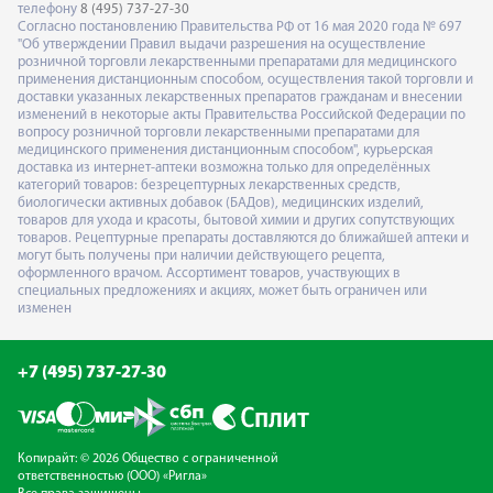
телефону
8 (495) 737-27-30
Согласно постановлению Правительства РФ от 16 мая 2020 года № 697
"Об утверждении Правил выдачи разрешения на осуществление
розничной торговли лекарственными препаратами для медицинского
применения дистанционным способом, осуществления такой торговли и
доставки указанных лекарственных препаратов гражданам и внесении
изменений в некоторые акты Правительства Российской Федерации по
вопросу розничной торговли лекарственными препаратами для
медицинского применения дистанционным способом", курьерская
доставка из интернет-аптеки возможна только для определённых
категорий товаров: безрецептурных лекарственных средств,
биологически активных добавок (БАДов), медицинских изделий,
товаров для ухода и красоты, бытовой химии и других сопутствующих
товаров. Рецептурные препараты доставляются до ближайшей аптеки и
могут быть получены при наличии действующего рецепта,
оформленного врачом. Ассортимент товаров, участвующих в
специальных предложениях и акциях, может быть ограничен или
изменен
+7 (495) 737-27-30
Копирайт: © 2026 Общество с ограниченной
ответственностью (ООО) «Ригла»