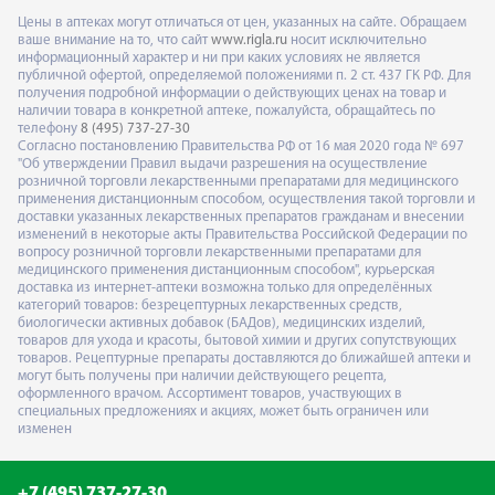
Цены в аптеках могут отличаться от цен, указанных на сайте. Обращаем
ваше внимание на то, что сайт
www.rigla.ru
носит исключительно
информационный характер и ни при каких условиях не является
публичной офертой, определяемой положениями п. 2 ст. 437 ГК РФ. Для
получения подробной информации о действующих ценах на товар и
наличии товара в конкретной аптеке, пожалуйста, обращайтесь по
телефону
8 (495) 737-27-30
Согласно постановлению Правительства РФ от 16 мая 2020 года № 697
"Об утверждении Правил выдачи разрешения на осуществление
розничной торговли лекарственными препаратами для медицинского
применения дистанционным способом, осуществления такой торговли и
доставки указанных лекарственных препаратов гражданам и внесении
изменений в некоторые акты Правительства Российской Федерации по
вопросу розничной торговли лекарственными препаратами для
медицинского применения дистанционным способом", курьерская
доставка из интернет-аптеки возможна только для определённых
категорий товаров: безрецептурных лекарственных средств,
биологически активных добавок (БАДов), медицинских изделий,
товаров для ухода и красоты, бытовой химии и других сопутствующих
товаров. Рецептурные препараты доставляются до ближайшей аптеки и
могут быть получены при наличии действующего рецепта,
оформленного врачом. Ассортимент товаров, участвующих в
специальных предложениях и акциях, может быть ограничен или
изменен
+7 (495) 737-27-30