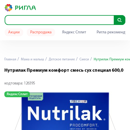
Акции
Распродажа
Яндекс Сплит
Ригла рекомендуе
Главная
Мама и малыш
Детское питание
Смеси
Нутрилак Премиум комф
Нутрилак Премиум комфорт смесь сух специал 600,0
код товара:
126395
Яндекс Сплит
Я