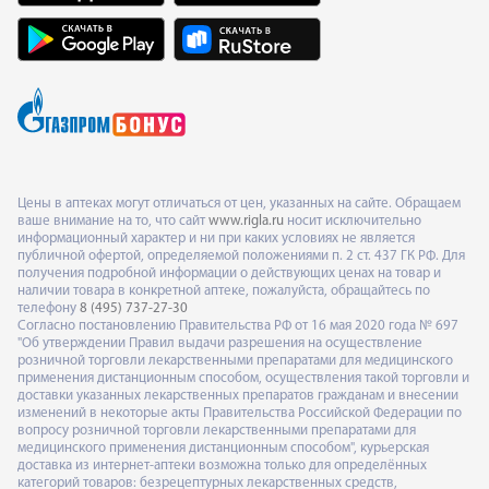
Цены в аптеках могут отличаться от цен, указанных на сайте. Обращаем
ваше внимание на то, что сайт
www.rigla.ru
носит исключительно
информационный характер и ни при каких условиях не является
публичной офертой, определяемой положениями п. 2 ст. 437 ГК РФ. Для
получения подробной информации о действующих ценах на товар и
наличии товара в конкретной аптеке, пожалуйста, обращайтесь по
телефону
8 (495) 737-27-30
Согласно постановлению Правительства РФ от 16 мая 2020 года № 697
"Об утверждении Правил выдачи разрешения на осуществление
розничной торговли лекарственными препаратами для медицинского
применения дистанционным способом, осуществления такой торговли и
доставки указанных лекарственных препаратов гражданам и внесении
изменений в некоторые акты Правительства Российской Федерации по
вопросу розничной торговли лекарственными препаратами для
медицинского применения дистанционным способом", курьерская
доставка из интернет-аптеки возможна только для определённых
категорий товаров: безрецептурных лекарственных средств,