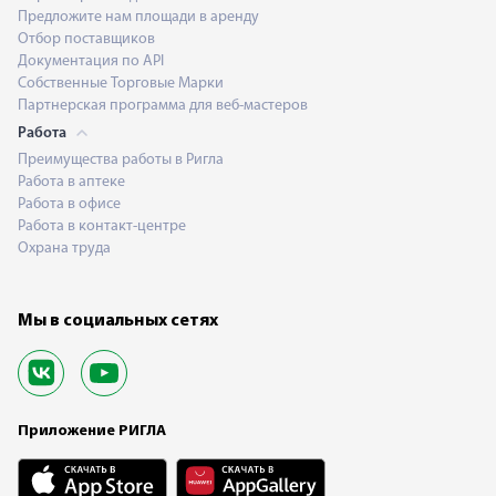
Предложите нам площади в аренду
Отбор поставщиков
Документация по API
Собственные Торговые Марки
Партнерская программа для веб-мастеров
Работа
Преимущества работы в Ригла
Работа в аптеке
Работа в офисе
Работа в контакт-центре
Охрана труда
Мы в социальных сетях
Приложение РИГЛА