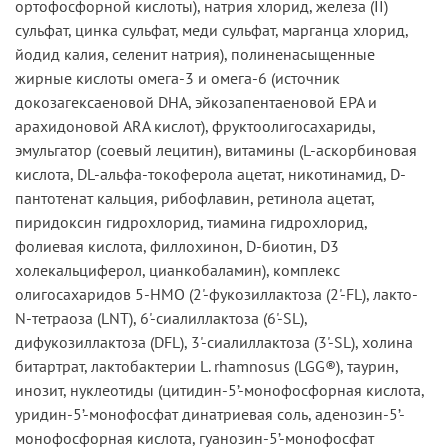
ортофосфорной кислоты), натрия хлорид, железа (II)
сульфат, цинка сульфат, меди сульфат, марганца хлорид,
йодид калия, селенит натрия), полиненасыщенные
жирные кислоты омега-3 и омега-6 (источник
докозагексаеновой DHA, эйкозапентаеновой EPA и
арахидоновой ARA кислот), фруктоолигосахариды,
эмульгатор (соевый лецитин), витамины (L-аскорбиновая
кислота, DL-альфа-токоферола ацетат, никотинамид, D-
пантотенат кальция, рибофлавин, ретинола ацетат,
пиридоксин гидрохлорид, тиамина гидрохлорид,
фолиевая кислота, филлохинон, D-биотин, D3
холекальциферол, цианкобаламин), комплекс
олигосахаридов 5-HMO (2'-фукозиллактоза (2'-FL), лакто-
N-тетраоза (LNT), 6'-сиалиллактоза (6'-SL),
дифукозиллактоза (DFL), 3'-сиалиллактоза (3'-SL), холина
битартрат, лактобактерии L. rhamnosus (LGG®), таурин,
инозит, нуклеотиды (цитидин-5’-монофосфорная кислота,
уридин-5’-монофосфат динатриевая соль, аденозин-5’-
монофосфорная кислота, гуанозин-5’-монофосфат